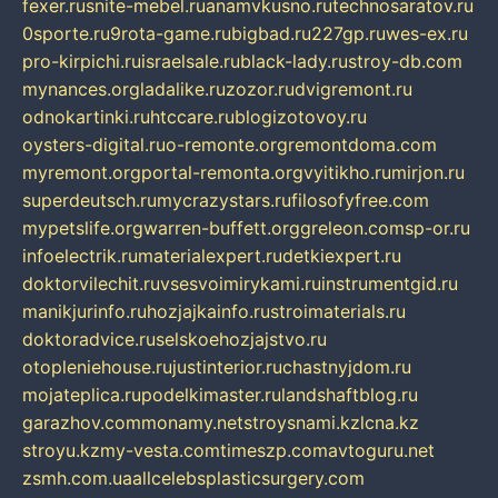
fexer.ru
snite-mebel.ru
anamvkusno.ru
technosaratov.ru
0sporte.ru
9rota-game.ru
bigbad.ru
227gp.ru
wes-ex.ru
pro-kirpichi.ru
israelsale.ru
black-lady.ru
stroy-db.com
mynances.org
ladalike.ru
zozor.ru
dvigremont.ru
odnokartinki.ru
htccare.ru
blogizotovoy.ru
oysters-digital.ru
o-remonte.org
remontdoma.com
myremont.org
portal-remonta.org
vyitikho.ru
mirjon.ru
superdeutsch.ru
mycrazystars.ru
filosofyfree.com
mypetslife.org
warren-buffett.org
greleon.com
sp-or.ru
infoelectrik.ru
materialexpert.ru
detkiexpert.ru
doktorvilechit.ru
vsesvoimirykami.ru
instrumentgid.ru
manikjurinfo.ru
hozjajkainfo.ru
stroimaterials.ru
doktoradvice.ru
selskoehozjajstvo.ru
otopleniehouse.ru
justinterior.ru
chastnyjdom.ru
mojateplica.ru
podelkimaster.ru
landshaftblog.ru
garazhov.com
monamy.net
stroysnami.kz
lcna.kz
stroyu.kz
my-vesta.com
timeszp.com
avtoguru.net
zsmh.com.ua
allcelebsplasticsurgery.com