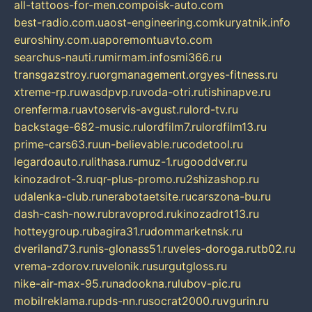
all-tattoos-for-men.com
poisk-auto.com
best-radio.com.ua
ost-engineering.com
kuryatnik.info
euroshiny.com.ua
poremontuavto.com
searchus-nauti.ru
mirmam.info
smi366.ru
transgazstroy.ru
orgmanagement.org
yes-fitness.ru
xtreme-rp.ru
wasdpvp.ru
voda-otri.ru
tishinapve.ru
orenferma.ru
avtoservis-avgust.ru
lord-tv.ru
backstage-682-music.ru
lordfilm7.ru
lordfilm13.ru
prime-cars63.ru
un-believable.ru
codetool.ru
legardoauto.ru
lithasa.ru
muz-1.ru
gooddver.ru
kinozadrot-3.ru
qr-plus-promo.ru
2shizashop.ru
udalenka-club.ru
nerabotaetsite.ru
carszona-bu.ru
dash-cash-now.ru
bravoprod.ru
kinozadrot13.ru
hotteygroup.ru
bagira31.ru
dommarketnsk.ru
dveriland73.ru
nis-glonass51.ru
veles-doroga.ru
tb02.ru
vrema-zdorov.ru
velonik.ru
surgutgloss.ru
nike-air-max-95.ru
nadookna.ru
lubov-pic.ru
mobilreklama.ru
pds-nn.ru
socrat2000.ru
vgurin.ru