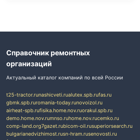
Справочник ремонтных
организаций
Актуальный каталог компаний по всей России
t25-tractor.ru
nashicveti.ru
alutex.spb.ru
fas.ru
gbmk.spb.ru
romania-today.ru
novoizol.ru
airheat-spb.ru
fisika.home.nov.ru
orakul.spb.ru
demo.home.nov.ru
mnso.ru
home.nov.ru
cemko.ru
comp-land.org
7gazet.ru
bicom-oil.ru
superiorsearch.ru
bulgarianedvizhimost.ru
sn-hram.ru
senovosti.ru