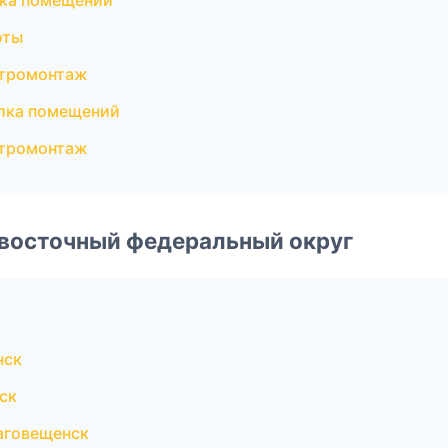
лка помещений
оты
ктромонтаж
лка помещений
ктромонтаж
евосточный федеральный округ
нск
ск
аговещенск