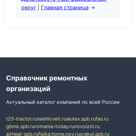
округ
|
Главная страница
→
Справочник ремонтных
организаций
Актуальный каталог компаний по всей России
t25-tractor.ru
nashicveti.ru
alutex.spb.ru
fas.ru
gbmk.spb.ru
romania-today.ru
novoizol.ru
airheat-spb.ru
fisika.home.nov.ru
orakul.spb.ru