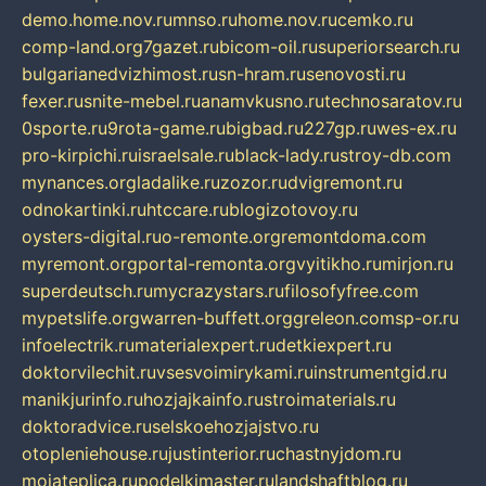
demo.home.nov.ru
mnso.ru
home.nov.ru
cemko.ru
comp-land.org
7gazet.ru
bicom-oil.ru
superiorsearch.ru
bulgarianedvizhimost.ru
sn-hram.ru
senovosti.ru
fexer.ru
snite-mebel.ru
anamvkusno.ru
technosaratov.ru
0sporte.ru
9rota-game.ru
bigbad.ru
227gp.ru
wes-ex.ru
pro-kirpichi.ru
israelsale.ru
black-lady.ru
stroy-db.com
mynances.org
ladalike.ru
zozor.ru
dvigremont.ru
odnokartinki.ru
htccare.ru
blogizotovoy.ru
oysters-digital.ru
o-remonte.org
remontdoma.com
myremont.org
portal-remonta.org
vyitikho.ru
mirjon.ru
superdeutsch.ru
mycrazystars.ru
filosofyfree.com
mypetslife.org
warren-buffett.org
greleon.com
sp-or.ru
infoelectrik.ru
materialexpert.ru
detkiexpert.ru
doktorvilechit.ru
vsesvoimirykami.ru
instrumentgid.ru
manikjurinfo.ru
hozjajkainfo.ru
stroimaterials.ru
doktoradvice.ru
selskoehozjajstvo.ru
otopleniehouse.ru
justinterior.ru
chastnyjdom.ru
mojateplica.ru
podelkimaster.ru
landshaftblog.ru