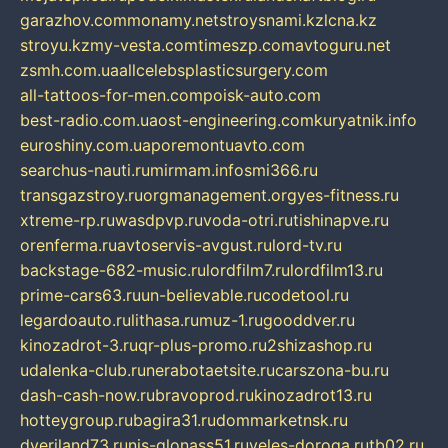
garazhov.com
monamy.net
stroysnami.kz
lcna.kz
stroyu.kz
my-vesta.com
timeszp.com
avtoguru.net
zsmh.com.ua
allcelebsplasticsurgery.com
all-tattoos-for-men.com
poisk-auto.com
best-radio.com.ua
ost-engineering.com
kuryatnik.info
euroshiny.com.ua
poremontuavto.com
searchus-nauti.ru
mirmam.info
smi366.ru
transgazstroy.ru
orgmanagement.org
yes-fitness.ru
xtreme-rp.ru
wasdpvp.ru
voda-otri.ru
tishinapve.ru
orenferma.ru
avtoservis-avgust.ru
lord-tv.ru
backstage-682-music.ru
lordfilm7.ru
lordfilm13.ru
prime-cars63.ru
un-believable.ru
codetool.ru
legardoauto.ru
lithasa.ru
muz-1.ru
gooddver.ru
kinozadrot-3.ru
qr-plus-promo.ru
2shizashop.ru
udalenka-club.ru
nerabotaetsite.ru
carszona-bu.ru
dash-cash-now.ru
bravoprod.ru
kinozadrot13.ru
hotteygroup.ru
bagira31.ru
dommarketnsk.ru
dveriland73.ru
nis-glonass51.ru
veles-doroga.ru
tb02.ru