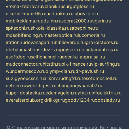
vrema-zdorov.ru
velonik.ru
surgutgloss.ru
nike-air-max-95.ru
nadookna.ru
lubov-pic.ru
mobilreklama.ru
pds-nn.ru
socrat2000.ru
vgurin.ru
spksochi.ru
shkola-klassika.ru
sabeonline.ru
mosoblfencing.ru
masteroptica.ru
lucomoria.ru
iration.ru
devanagari.ru
biblioverde.ru
igro-pictures.ru
dk-tulamash.ru
s-dez-s.ru
peysok.ru
blackcountess.ru
asoftdoc.ru
scifichannel.ru
ocenka-appraisal.ru
mudconnector.ru
hitstih.ru
pik-finance.ru
vip-surfing.ru
wundermoscow.ru
olymp-clan.ru
dr-pavlush.ru
su2lgyoeucscn.ru
allkmv.ru
dhgfd.ru
tesotomeshell.ru
netoen.ru
web-digest.ru
changanqiyuana07.ru
kuper-dostavka.ru
edemvgelen.ru
ytyt.ru
infoelektrik.ru
everafterclub.org
kirillkgr.ru
goodv1234.ru
oopslady.ru
© Справочник ремонтных организаций. Все права