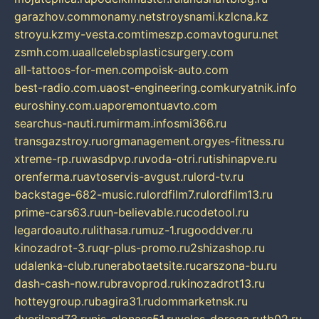
garazhov.com
monamy.net
stroysnami.kz
lcna.kz
stroyu.kz
my-vesta.com
timeszp.com
avtoguru.net
zsmh.com.ua
allcelebsplasticsurgery.com
all-tattoos-for-men.com
poisk-auto.com
best-radio.com.ua
ost-engineering.com
kuryatnik.info
euroshiny.com.ua
poremontuavto.com
searchus-nauti.ru
mirmam.info
smi366.ru
transgazstroy.ru
orgmanagement.org
yes-fitness.ru
xtreme-rp.ru
wasdpvp.ru
voda-otri.ru
tishinapve.ru
orenferma.ru
avtoservis-avgust.ru
lord-tv.ru
backstage-682-music.ru
lordfilm7.ru
lordfilm13.ru
prime-cars63.ru
un-believable.ru
codetool.ru
legardoauto.ru
lithasa.ru
muz-1.ru
gooddver.ru
kinozadrot-3.ru
qr-plus-promo.ru
2shizashop.ru
udalenka-club.ru
nerabotaetsite.ru
carszona-bu.ru
dash-cash-now.ru
bravoprod.ru
kinozadrot13.ru
hotteygroup.ru
bagira31.ru
dommarketnsk.ru