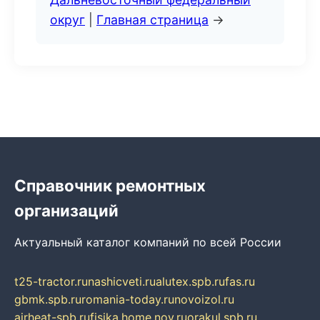
округ
|
Главная страница
→
Справочник ремонтных
организаций
Актуальный каталог компаний по всей России
t25-tractor.ru
nashicveti.ru
alutex.spb.ru
fas.ru
gbmk.spb.ru
romania-today.ru
novoizol.ru
airheat-spb.ru
fisika.home.nov.ru
orakul.spb.ru