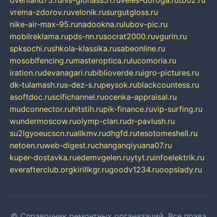
dveriland73.ru
nis-glonass51.ru
veles-doroga.ru
tb02.ru
vrema-zdorov.ru
velonik.ru
surgutgloss.ru
nike-air-max-95.ru
nadookna.ru
lubov-pic.ru
mobilreklama.ru
pds-nn.ru
socrat2000.ru
vgurin.ru
spksochi.ru
shkola-klassika.ru
sabeonline.ru
mosoblfencing.ru
masteroptica.ru
lucomoria.ru
iration.ru
devanagari.ru
biblioverde.ru
igro-pictures.ru
dk-tulamash.ru
s-dez-s.ru
peysok.ru
blackcountess.ru
asoftdoc.ru
scifichannel.ru
ocenka-appraisal.ru
mudconnector.ru
hitstih.ru
pik-finance.ru
vip-surfing.ru
wundermoscow.ru
olymp-clan.ru
dr-pavlush.ru
su2lgyoeucscn.ru
allkmv.ru
dhgfd.ru
tesotomeshell.ru
netoen.ru
web-digest.ru
changanqiyuana07.ru
kuper-dostavka.ru
edemvgelen.ru
ytyt.ru
infoelektrik.ru
everafterclub.org
kirillkgr.ru
goodv1234.ru
oopslady.ru
© Справочник ремонтных организаций. Все права