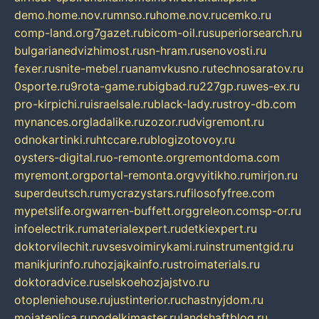
demo.home.nov.ru
mnso.ru
home.nov.ru
cemko.ru
comp-land.org
7gazet.ru
bicom-oil.ru
superiorsearch.ru
bulgarianedvizhimost.ru
sn-hram.ru
senovosti.ru
fexer.ru
snite-mebel.ru
anamvkusno.ru
technosaratov.ru
0sporte.ru
9rota-game.ru
bigbad.ru
227gp.ru
wes-ex.ru
pro-kirpichi.ru
israelsale.ru
black-lady.ru
stroy-db.com
mynances.org
ladalike.ru
zozor.ru
dvigremont.ru
odnokartinki.ru
htccare.ru
blogizotovoy.ru
oysters-digital.ru
o-remonte.org
remontdoma.com
myremont.org
portal-remonta.org
vyitikho.ru
mirjon.ru
superdeutsch.ru
mycrazystars.ru
filosofyfree.com
mypetslife.org
warren-buffett.org
greleon.com
sp-or.ru
infoelectrik.ru
materialexpert.ru
detkiexpert.ru
doktorvilechit.ru
vsesvoimirykami.ru
instrumentgid.ru
manikjurinfo.ru
hozjajkainfo.ru
stroimaterials.ru
doktoradvice.ru
selskoehozjajstvo.ru
otopleniehouse.ru
justinterior.ru
chastnyjdom.ru
mojateplica.ru
podelkimaster.ru
landshaftblog.ru