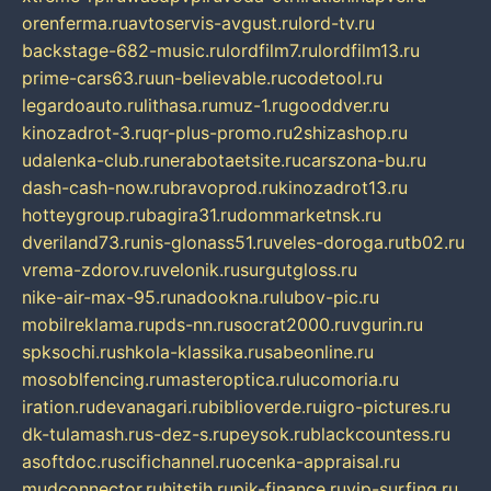
orenferma.ru
avtoservis-avgust.ru
lord-tv.ru
backstage-682-music.ru
lordfilm7.ru
lordfilm13.ru
prime-cars63.ru
un-believable.ru
codetool.ru
legardoauto.ru
lithasa.ru
muz-1.ru
gooddver.ru
kinozadrot-3.ru
qr-plus-promo.ru
2shizashop.ru
udalenka-club.ru
nerabotaetsite.ru
carszona-bu.ru
dash-cash-now.ru
bravoprod.ru
kinozadrot13.ru
hotteygroup.ru
bagira31.ru
dommarketnsk.ru
dveriland73.ru
nis-glonass51.ru
veles-doroga.ru
tb02.ru
vrema-zdorov.ru
velonik.ru
surgutgloss.ru
nike-air-max-95.ru
nadookna.ru
lubov-pic.ru
mobilreklama.ru
pds-nn.ru
socrat2000.ru
vgurin.ru
spksochi.ru
shkola-klassika.ru
sabeonline.ru
mosoblfencing.ru
masteroptica.ru
lucomoria.ru
iration.ru
devanagari.ru
biblioverde.ru
igro-pictures.ru
dk-tulamash.ru
s-dez-s.ru
peysok.ru
blackcountess.ru
asoftdoc.ru
scifichannel.ru
ocenka-appraisal.ru
mudconnector.ru
hitstih.ru
pik-finance.ru
vip-surfing.ru