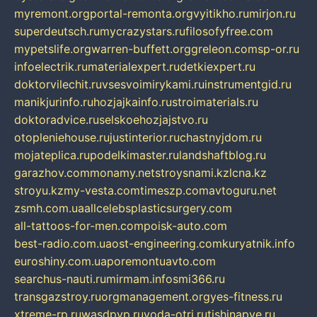
myremont.org
portal-remonta.org
vyitikho.ru
mirjon.ru
superdeutsch.ru
mycrazystars.ru
filosofyfree.com
mypetslife.org
warren-buffett.org
greleon.com
sp-or.ru
infoelectrik.ru
materialexpert.ru
detkiexpert.ru
doktorvilechit.ru
vsesvoimirykami.ru
instrumentgid.ru
manikjurinfo.ru
hozjajkainfo.ru
stroimaterials.ru
doktoradvice.ru
selskoehozjajstvo.ru
otopleniehouse.ru
justinterior.ru
chastnyjdom.ru
mojateplica.ru
podelkimaster.ru
landshaftblog.ru
garazhov.com
monamy.net
stroysnami.kz
lcna.kz
stroyu.kz
my-vesta.com
timeszp.com
avtoguru.net
zsmh.com.ua
allcelebsplasticsurgery.com
all-tattoos-for-men.com
poisk-auto.com
best-radio.com.ua
ost-engineering.com
kuryatnik.info
euroshiny.com.ua
poremontuavto.com
searchus-nauti.ru
mirmam.info
smi366.ru
transgazstroy.ru
orgmanagement.org
yes-fitness.ru
xtreme-rp.ru
wasdpvp.ru
voda-otri.ru
tishinapve.ru