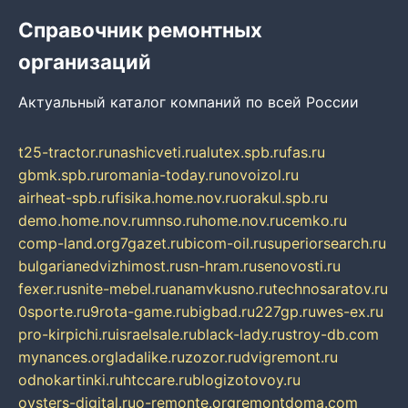
Справочник ремонтных
организаций
Актуальный каталог компаний по всей России
t25-tractor.ru
nashicveti.ru
alutex.spb.ru
fas.ru
gbmk.spb.ru
romania-today.ru
novoizol.ru
airheat-spb.ru
fisika.home.nov.ru
orakul.spb.ru
demo.home.nov.ru
mnso.ru
home.nov.ru
cemko.ru
comp-land.org
7gazet.ru
bicom-oil.ru
superiorsearch.ru
bulgarianedvizhimost.ru
sn-hram.ru
senovosti.ru
fexer.ru
snite-mebel.ru
anamvkusno.ru
technosaratov.ru
0sporte.ru
9rota-game.ru
bigbad.ru
227gp.ru
wes-ex.ru
pro-kirpichi.ru
israelsale.ru
black-lady.ru
stroy-db.com
mynances.org
ladalike.ru
zozor.ru
dvigremont.ru
odnokartinki.ru
htccare.ru
blogizotovoy.ru
oysters-digital.ru
o-remonte.org
remontdoma.com