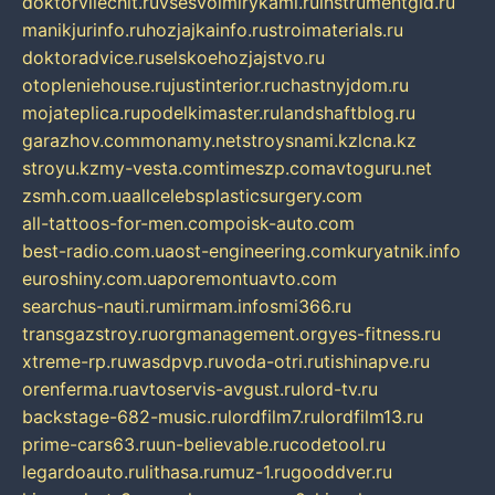
doktorvilechit.ru
vsesvoimirykami.ru
instrumentgid.ru
manikjurinfo.ru
hozjajkainfo.ru
stroimaterials.ru
doktoradvice.ru
selskoehozjajstvo.ru
otopleniehouse.ru
justinterior.ru
chastnyjdom.ru
mojateplica.ru
podelkimaster.ru
landshaftblog.ru
garazhov.com
monamy.net
stroysnami.kz
lcna.kz
stroyu.kz
my-vesta.com
timeszp.com
avtoguru.net
zsmh.com.ua
allcelebsplasticsurgery.com
all-tattoos-for-men.com
poisk-auto.com
best-radio.com.ua
ost-engineering.com
kuryatnik.info
euroshiny.com.ua
poremontuavto.com
searchus-nauti.ru
mirmam.info
smi366.ru
transgazstroy.ru
orgmanagement.org
yes-fitness.ru
xtreme-rp.ru
wasdpvp.ru
voda-otri.ru
tishinapve.ru
orenferma.ru
avtoservis-avgust.ru
lord-tv.ru
backstage-682-music.ru
lordfilm7.ru
lordfilm13.ru
prime-cars63.ru
un-believable.ru
codetool.ru
legardoauto.ru
lithasa.ru
muz-1.ru
gooddver.ru