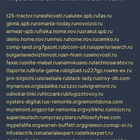
t25-tractor.ru
nashicveti.ru
alutex.spb.ru
fas.ru
gbmk.spb.ru
romania-today.ru
novoizol.ru
airheat-spb.ru
fisika.home.nov.ru
orakul.spb.ru
demo.home.nov.ru
mnso.ru
home.nov.ru
cemko.ru
comp-land.org
7gazet.ru
bicom-oil.ru
superiorsearch.ru
bulgarianedvizhimost.ru
sn-hram.ru
senovosti.ru
fexer.ru
snite-mebel.ru
anamvkusno.ru
technosaratov.ru
0sporte.ru
9rota-game.ru
bigbad.ru
227gp.ru
wes-ex.ru
pro-kirpichi.ru
israelsale.ru
black-lady.ru
stroy-db.com
mynances.org
ladalike.ru
zozor.ru
dvigremont.ru
odnokartinki.ru
htccare.ru
blogizotovoy.ru
oysters-digital.ru
o-remonte.org
remontdoma.com
myremont.org
portal-remonta.org
vyitikho.ru
mirjon.ru
superdeutsch.ru
mycrazystars.ru
filosofyfree.com
mypetslife.org
warren-buffett.org
greleon.com
sp-or.ru
infoelectrik.ru
materialexpert.ru
detkiexpert.ru