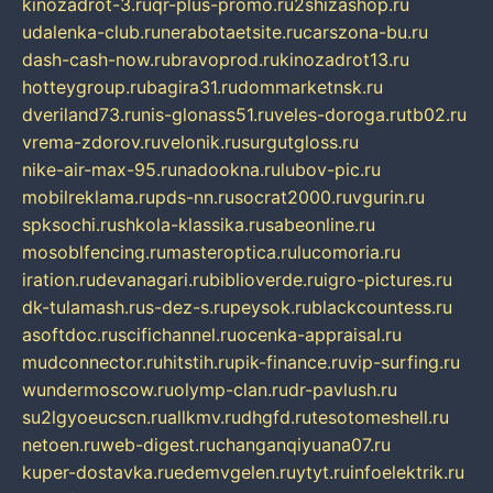
kinozadrot-3.ru
qr-plus-promo.ru
2shizashop.ru
udalenka-club.ru
nerabotaetsite.ru
carszona-bu.ru
dash-cash-now.ru
bravoprod.ru
kinozadrot13.ru
hotteygroup.ru
bagira31.ru
dommarketnsk.ru
dveriland73.ru
nis-glonass51.ru
veles-doroga.ru
tb02.ru
vrema-zdorov.ru
velonik.ru
surgutgloss.ru
nike-air-max-95.ru
nadookna.ru
lubov-pic.ru
mobilreklama.ru
pds-nn.ru
socrat2000.ru
vgurin.ru
spksochi.ru
shkola-klassika.ru
sabeonline.ru
mosoblfencing.ru
masteroptica.ru
lucomoria.ru
iration.ru
devanagari.ru
biblioverde.ru
igro-pictures.ru
dk-tulamash.ru
s-dez-s.ru
peysok.ru
blackcountess.ru
asoftdoc.ru
scifichannel.ru
ocenka-appraisal.ru
mudconnector.ru
hitstih.ru
pik-finance.ru
vip-surfing.ru
wundermoscow.ru
olymp-clan.ru
dr-pavlush.ru
su2lgyoeucscn.ru
allkmv.ru
dhgfd.ru
tesotomeshell.ru
netoen.ru
web-digest.ru
changanqiyuana07.ru
kuper-dostavka.ru
edemvgelen.ru
ytyt.ru
infoelektrik.ru