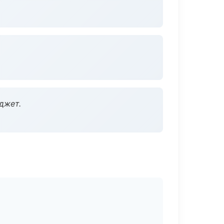
джет.