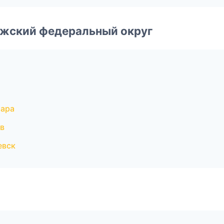
лжский федеральный округ
мара
в
евск