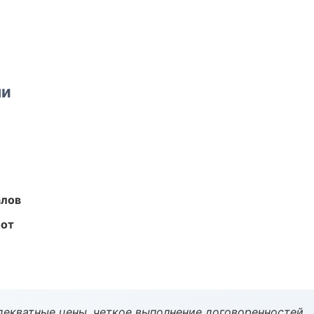
ми
алов
бот
декватные цены, четкое выполнение договоренностей.