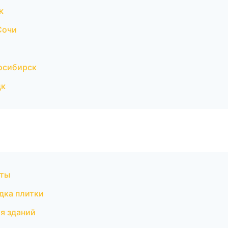
к
Сочи
осибирск
цк
оты
дка плитки
я зданий