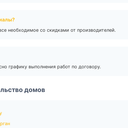
риалы?
все необходимое со скидками от производителей.
сно графику выполнения работ по договору.
ельство домов
у
рган