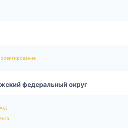
Проектирование
лжский федеральный округ
род
енза