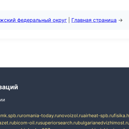
лжский федеральный округ
|
Главная страница
→
заций
сии
mk.spb.ru
romania-today.ru
novoizol.ru
airheat-spb.ru
fisika.
azet.ru
bicom-oil.ru
superiorsearch.ru
bulgarianedvizhimost.r