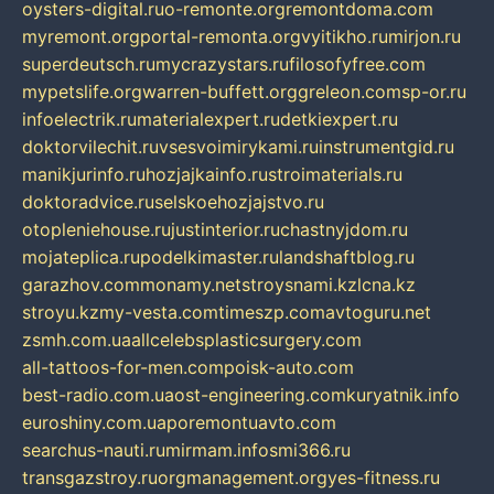
oysters-digital.ru
o-remonte.org
remontdoma.com
myremont.org
portal-remonta.org
vyitikho.ru
mirjon.ru
superdeutsch.ru
mycrazystars.ru
filosofyfree.com
mypetslife.org
warren-buffett.org
greleon.com
sp-or.ru
infoelectrik.ru
materialexpert.ru
detkiexpert.ru
doktorvilechit.ru
vsesvoimirykami.ru
instrumentgid.ru
manikjurinfo.ru
hozjajkainfo.ru
stroimaterials.ru
doktoradvice.ru
selskoehozjajstvo.ru
otopleniehouse.ru
justinterior.ru
chastnyjdom.ru
mojateplica.ru
podelkimaster.ru
landshaftblog.ru
garazhov.com
monamy.net
stroysnami.kz
lcna.kz
stroyu.kz
my-vesta.com
timeszp.com
avtoguru.net
zsmh.com.ua
allcelebsplasticsurgery.com
all-tattoos-for-men.com
poisk-auto.com
best-radio.com.ua
ost-engineering.com
kuryatnik.info
euroshiny.com.ua
poremontuavto.com
searchus-nauti.ru
mirmam.info
smi366.ru
transgazstroy.ru
orgmanagement.org
yes-fitness.ru