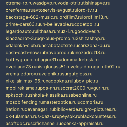
xtreme-rp.ru
wasdpvp.ru
voda-otri.ru
tishinapve.ru
orenferma.ru
avtoservis-avgust.ru
lord-tv.ru
backstage-682-music.ru
lordfilm7.ru
lordfilm13.ru
prime-cars63.ru
un-believable.ru
codetool.ru
legardoauto.ru
lithasa.ru
muz-1.ru
gooddver.ru
kinozadrot-3.ru
qr-plus-promo.ru
2shizashop.ru
udalenka-club.ru
nerabotaetsite.ru
carszona-bu.ru
dash-cash-now.ru
bravoprod.ru
kinozadrot13.ru
hotteygroup.ru
bagira31.ru
dommarketnsk.ru
dveriland73.ru
nis-glonass51.ru
veles-doroga.ru
tb02.ru
vrema-zdorov.ru
velonik.ru
surgutgloss.ru
nike-air-max-95.ru
nadookna.ru
lubov-pic.ru
mobilreklama.ru
pds-nn.ru
socrat2000.ru
vgurin.ru
spksochi.ru
shkola-klassika.ru
sabeonline.ru
mosoblfencing.ru
masteroptica.ru
lucomoria.ru
iration.ru
devanagari.ru
biblioverde.ru
igro-pictures.ru
dk-tulamash.ru
s-dez-s.ru
peysok.ru
blackcountess.ru
asoftdoc.ru
scifichannel.ru
ocenka-appraisal.ru