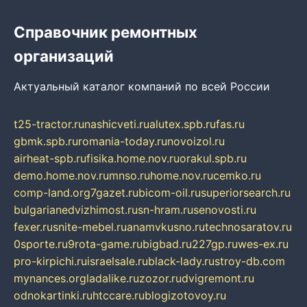
Справочник ремонтных
организаций
Актуальный каталог компаний по всей России
t25-tractor.ru
nashicveti.ru
alutex.spb.ru
fas.ru
gbmk.spb.ru
romania-today.ru
novoizol.ru
airheat-spb.ru
fisika.home.nov.ru
orakul.spb.ru
demo.home.nov.ru
mnso.ru
home.nov.ru
cemko.ru
comp-land.org
7gazet.ru
bicom-oil.ru
superiorsearch.ru
bulgarianedvizhimost.ru
sn-hram.ru
senovosti.ru
fexer.ru
snite-mebel.ru
anamvkusno.ru
technosaratov.ru
0sporte.ru
9rota-game.ru
bigbad.ru
227gp.ru
wes-ex.ru
pro-kirpichi.ru
israelsale.ru
black-lady.ru
stroy-db.com
mynances.org
ladalike.ru
zozor.ru
dvigremont.ru
odnokartinki.ru
htccare.ru
blogizotovoy.ru