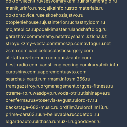
doktorvilechit.ru
vsesvoimirykami.ru
instrumentgid.ru
manikjurinfo.ru
hozjajkainfo.ru
stroimaterials.ru
doktoradvice.ru
selskoehozjajstvo.ru
otopleniehouse.ru
justinterior.ru
chastnyjdom.ru
mojateplica.ru
podelkimaster.ru
landshaftblog.ru
garazhov.com
monamy.net
stroysnami.kz
lcna.kz
stroyu.kz
my-vesta.com
timeszp.com
avtoguru.net
zsmh.com.ua
allcelebsplasticsurgery.com
all-tattoos-for-men.com
poisk-auto.com
best-radio.com.ua
ost-engineering.com
kuryatnik.info
euroshiny.com.ua
poremontuavto.com
searchus-nauti.ru
mirmam.info
smi366.ru
transgazstroy.ru
orgmanagement.org
yes-fitness.ru
xtreme-rp.ru
wasdpvp.ru
voda-otri.ru
tishinapve.ru
orenferma.ru
avtoservis-avgust.ru
lord-tv.ru
backstage-682-music.ru
lordfilm7.ru
lordfilm13.ru
prime-cars63.ru
un-believable.ru
codetool.ru
legardoauto.ru
lithasa.ru
muz-1.ru
gooddver.ru