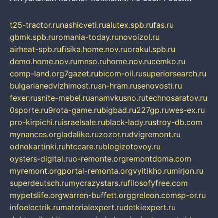
t25-tractor.ru
nashicveti.ru
alutex.spb.ru
fas.ru
gbmk.spb.ru
romania-today.ru
novoizol.ru
airheat-spb.ru
fisika.home.nov.ru
orakul.spb.ru
demo.home.nov.ru
mnso.ru
home.nov.ru
cemko.ru
comp-land.org
7gazet.ru
bicom-oil.ru
superiorsearch.ru
bulgarianedvizhimost.ru
sn-hram.ru
senovosti.ru
fexer.ru
snite-mebel.ru
anamvkusno.ru
technosaratov.ru
0sporte.ru
9rota-game.ru
bigbad.ru
227gp.ru
wes-ex.ru
pro-kirpichi.ru
israelsale.ru
black-lady.ru
stroy-db.com
mynances.org
ladalike.ru
zozor.ru
dvigremont.ru
odnokartinki.ru
htccare.ru
blogizotovoy.ru
oysters-digital.ru
o-remonte.org
remontdoma.com
myremont.org
portal-remonta.org
vyitikho.ru
mirjon.ru
superdeutsch.ru
mycrazystars.ru
filosofyfree.com
mypetslife.org
warren-buffett.org
greleon.com
sp-or.ru
infoelectrik.ru
materialexpert.ru
detkiexpert.ru