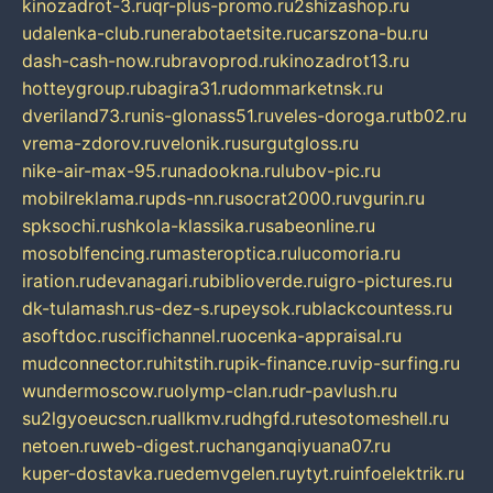
kinozadrot-3.ru
qr-plus-promo.ru
2shizashop.ru
udalenka-club.ru
nerabotaetsite.ru
carszona-bu.ru
dash-cash-now.ru
bravoprod.ru
kinozadrot13.ru
hotteygroup.ru
bagira31.ru
dommarketnsk.ru
dveriland73.ru
nis-glonass51.ru
veles-doroga.ru
tb02.ru
vrema-zdorov.ru
velonik.ru
surgutgloss.ru
nike-air-max-95.ru
nadookna.ru
lubov-pic.ru
mobilreklama.ru
pds-nn.ru
socrat2000.ru
vgurin.ru
spksochi.ru
shkola-klassika.ru
sabeonline.ru
mosoblfencing.ru
masteroptica.ru
lucomoria.ru
iration.ru
devanagari.ru
biblioverde.ru
igro-pictures.ru
dk-tulamash.ru
s-dez-s.ru
peysok.ru
blackcountess.ru
asoftdoc.ru
scifichannel.ru
ocenka-appraisal.ru
mudconnector.ru
hitstih.ru
pik-finance.ru
vip-surfing.ru
wundermoscow.ru
olymp-clan.ru
dr-pavlush.ru
su2lgyoeucscn.ru
allkmv.ru
dhgfd.ru
tesotomeshell.ru
netoen.ru
web-digest.ru
changanqiyuana07.ru
kuper-dostavka.ru
edemvgelen.ru
ytyt.ru
infoelektrik.ru