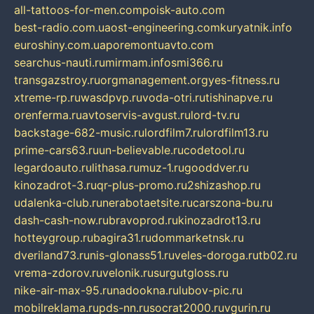
all-tattoos-for-men.com
poisk-auto.com
best-radio.com.ua
ost-engineering.com
kuryatnik.info
euroshiny.com.ua
poremontuavto.com
searchus-nauti.ru
mirmam.info
smi366.ru
transgazstroy.ru
orgmanagement.org
yes-fitness.ru
xtreme-rp.ru
wasdpvp.ru
voda-otri.ru
tishinapve.ru
orenferma.ru
avtoservis-avgust.ru
lord-tv.ru
backstage-682-music.ru
lordfilm7.ru
lordfilm13.ru
prime-cars63.ru
un-believable.ru
codetool.ru
legardoauto.ru
lithasa.ru
muz-1.ru
gooddver.ru
kinozadrot-3.ru
qr-plus-promo.ru
2shizashop.ru
udalenka-club.ru
nerabotaetsite.ru
carszona-bu.ru
dash-cash-now.ru
bravoprod.ru
kinozadrot13.ru
hotteygroup.ru
bagira31.ru
dommarketnsk.ru
dveriland73.ru
nis-glonass51.ru
veles-doroga.ru
tb02.ru
vrema-zdorov.ru
velonik.ru
surgutgloss.ru
nike-air-max-95.ru
nadookna.ru
lubov-pic.ru
mobilreklama.ru
pds-nn.ru
socrat2000.ru
vgurin.ru