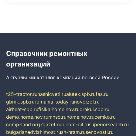
Справочник ремонтных
организаций
Актуальный каталог компаний по всей России
t25-tractor.ru
nashicveti.ru
alutex.spb.ru
fas.ru
gbmk.spb.ru
romania-today.ru
novoizol.ru
airheat-spb.ru
fisika.home.nov.ru
orakul.spb.ru
demo.home.nov.ru
mnso.ru
home.nov.ru
cemko.ru
comp-land.org
7gazet.ru
bicom-oil.ru
superiorsearch.ru
bulgarianedvizhimost.ru
sn-hram.ru
senovosti.ru