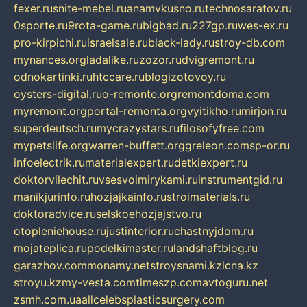
fexer.ru
snite-mebel.ru
anamvkusno.ru
technosaratov.ru
0sporte.ru
9rota-game.ru
bigbad.ru
227gp.ru
wes-ex.ru
pro-kirpichi.ru
israelsale.ru
black-lady.ru
stroy-db.com
mynances.org
ladalike.ru
zozor.ru
dvigremont.ru
odnokartinki.ru
htccare.ru
blogizotovoy.ru
oysters-digital.ru
o-remonte.org
remontdoma.com
myremont.org
portal-remonta.org
vyitikho.ru
mirjon.ru
superdeutsch.ru
mycrazystars.ru
filosofyfree.com
mypetslife.org
warren-buffett.org
greleon.com
sp-or.ru
infoelectrik.ru
materialexpert.ru
detkiexpert.ru
doktorvilechit.ru
vsesvoimirykami.ru
instrumentgid.ru
manikjurinfo.ru
hozjajkainfo.ru
stroimaterials.ru
doktoradvice.ru
selskoehozjajstvo.ru
otopleniehouse.ru
justinterior.ru
chastnyjdom.ru
mojateplica.ru
podelkimaster.ru
landshaftblog.ru
garazhov.com
monamy.net
stroysnami.kz
lcna.kz
stroyu.kz
my-vesta.com
timeszp.com
avtoguru.net
zsmh.com.ua
allcelebsplasticsurgery.com