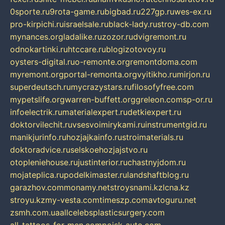
0sporte.ru
9rota-game.ru
bigbad.ru
227gp.ru
wes-ex.ru
pro-kirpichi.ru
israelsale.ru
black-lady.ru
stroy-db.com
mynances.org
ladalike.ru
zozor.ru
dvigremont.ru
odnokartinki.ru
htccare.ru
blogizotovoy.ru
oysters-digital.ru
o-remonte.org
remontdoma.com
myremont.org
portal-remonta.org
vyitikho.ru
mirjon.ru
superdeutsch.ru
mycrazystars.ru
filosofyfree.com
mypetslife.org
warren-buffett.org
greleon.com
sp-or.ru
infoelectrik.ru
materialexpert.ru
detkiexpert.ru
doktorvilechit.ru
vsesvoimirykami.ru
instrumentgid.ru
manikjurinfo.ru
hozjajkainfo.ru
stroimaterials.ru
doktoradvice.ru
selskoehozjajstvo.ru
otopleniehouse.ru
justinterior.ru
chastnyjdom.ru
mojateplica.ru
podelkimaster.ru
landshaftblog.ru
garazhov.com
monamy.net
stroysnami.kz
lcna.kz
stroyu.kz
my-vesta.com
timeszp.com
avtoguru.net
zsmh.com.ua
allcelebsplasticsurgery.com