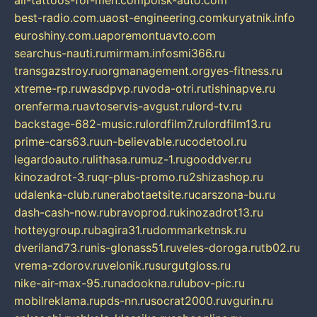
all-tattoos-for-men.com
poisk-auto.com
best-radio.com.ua
ost-engineering.com
kuryatnik.info
euroshiny.com.ua
poremontuavto.com
searchus-nauti.ru
mirmam.info
smi366.ru
transgazstroy.ru
orgmanagement.org
yes-fitness.ru
xtreme-rp.ru
wasdpvp.ru
voda-otri.ru
tishinapve.ru
orenferma.ru
avtoservis-avgust.ru
lord-tv.ru
backstage-682-music.ru
lordfilm7.ru
lordfilm13.ru
prime-cars63.ru
un-believable.ru
codetool.ru
legardoauto.ru
lithasa.ru
muz-1.ru
gooddver.ru
kinozadrot-3.ru
qr-plus-promo.ru
2shizashop.ru
udalenka-club.ru
nerabotaetsite.ru
carszona-bu.ru
dash-cash-now.ru
bravoprod.ru
kinozadrot13.ru
hotteygroup.ru
bagira31.ru
dommarketnsk.ru
dveriland73.ru
nis-glonass51.ru
veles-doroga.ru
tb02.ru
vrema-zdorov.ru
velonik.ru
surgutgloss.ru
nike-air-max-95.ru
nadookna.ru
lubov-pic.ru
mobilreklama.ru
pds-nn.ru
socrat2000.ru
vgurin.ru