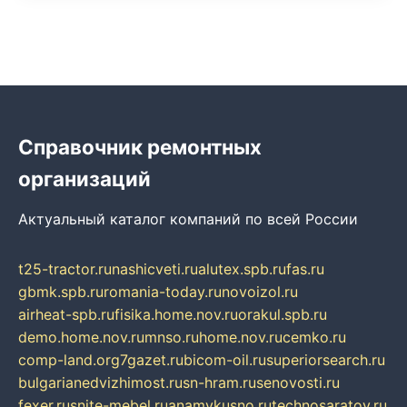
Справочник ремонтных
организаций
Актуальный каталог компаний по всей России
t25-tractor.ru
nashicveti.ru
alutex.spb.ru
fas.ru
gbmk.spb.ru
romania-today.ru
novoizol.ru
airheat-spb.ru
fisika.home.nov.ru
orakul.spb.ru
demo.home.nov.ru
mnso.ru
home.nov.ru
cemko.ru
comp-land.org
7gazet.ru
bicom-oil.ru
superiorsearch.ru
bulgarianedvizhimost.ru
sn-hram.ru
senovosti.ru
fexer.ru
snite-mebel.ru
anamvkusno.ru
technosaratov.ru