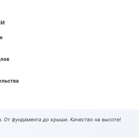
ми
те
алов
ельства
ч. От фундамента до крыши. Качество на высоте!