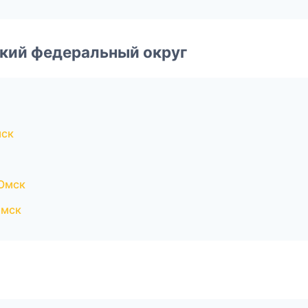
ский федеральный округ
мск
Омск
омск