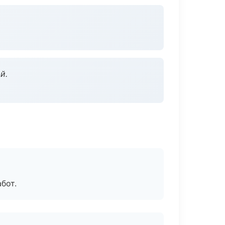
й.
бот.