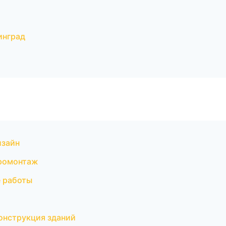
инград
изайн
тромонтаж
 работы
онструкция зданий