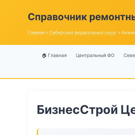
Справочник ремонтн
Главная
»
Сибирский федеральный округ
» Бизне
🏠 Главная
Центральный ФО
Севе
БизнесСтрой Ц