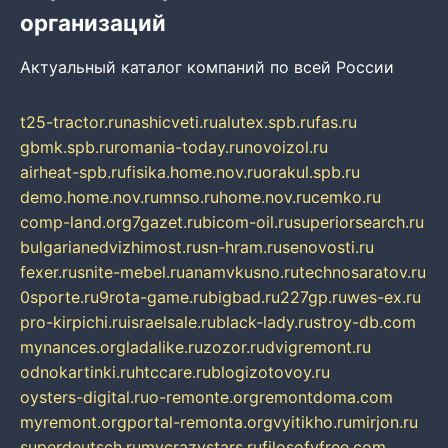
организаций
Актуальный каталог компаний по всей России
t25-tractor.ru
nashicveti.ru
alutex.spb.ru
fas.ru
gbmk.spb.ru
romania-today.ru
novoizol.ru
airheat-spb.ru
fisika.home.nov.ru
orakul.spb.ru
demo.home.nov.ru
mnso.ru
home.nov.ru
cemko.ru
comp-land.org
7gazet.ru
bicom-oil.ru
superiorsearch.ru
bulgarianedvizhimost.ru
sn-hram.ru
senovosti.ru
fexer.ru
snite-mebel.ru
anamvkusno.ru
technosaratov.ru
0sporte.ru
9rota-game.ru
bigbad.ru
227gp.ru
wes-ex.ru
pro-kirpichi.ru
israelsale.ru
black-lady.ru
stroy-db.com
mynances.org
ladalike.ru
zozor.ru
dvigremont.ru
odnokartinki.ru
htccare.ru
blogizotovoy.ru
oysters-digital.ru
o-remonte.org
remontdoma.com
myremont.org
portal-remonta.org
vyitikho.ru
mirjon.ru
superdeutsch.ru
mycrazystars.ru
filosofyfree.com