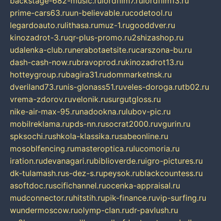
backstage-682-music.ru
lordfilm7.ru
lordfilm13.ru
prime-cars63.ru
un-believable.ru
codetool.ru
legardoauto.ru
lithasa.ru
muz-1.ru
gooddver.ru
kinozadrot-3.ru
qr-plus-promo.ru
2shizashop.ru
udalenka-club.ru
nerabotaetsite.ru
carszona-bu.ru
dash-cash-now.ru
bravoprod.ru
kinozadrot13.ru
hotteygroup.ru
bagira31.ru
dommarketnsk.ru
dveriland73.ru
nis-glonass51.ru
veles-doroga.ru
tb02.ru
vrema-zdorov.ru
velonik.ru
surgutgloss.ru
nike-air-max-95.ru
nadookna.ru
lubov-pic.ru
mobilreklama.ru
pds-nn.ru
socrat2000.ru
vgurin.ru
spksochi.ru
shkola-klassika.ru
sabeonline.ru
mosoblfencing.ru
masteroptica.ru
lucomoria.ru
iration.ru
devanagari.ru
biblioverde.ru
igro-pictures.ru
dk-tulamash.ru
s-dez-s.ru
peysok.ru
blackcountess.ru
asoftdoc.ru
scifichannel.ru
ocenka-appraisal.ru
mudconnector.ru
hitstih.ru
pik-finance.ru
vip-surfing.ru
wundermoscow.ru
olymp-clan.ru
dr-pavlush.ru