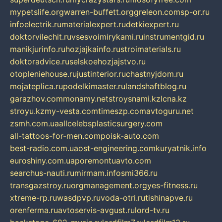
mypetslife.org
warren-buffett.org
greleon.com
sp-or.ru
infoelectrik.ru
materialexpert.ru
detkiexpert.ru
doktorvilechit.ru
vsesvoimirykami.ru
instrumentgid.ru
manikjurinfo.ru
hozjajkainfo.ru
stroimaterials.ru
doktoradvice.ru
selskoehozjajstvo.ru
otopleniehouse.ru
justinterior.ru
chastnyjdom.ru
mojateplica.ru
podelkimaster.ru
landshaftblog.ru
garazhov.com
monamy.net
stroysnami.kz
lcna.kz
stroyu.kz
my-vesta.com
timeszp.com
avtoguru.net
zsmh.com.ua
allcelebsplasticsurgery.com
all-tattoos-for-men.com
poisk-auto.com
best-radio.com.ua
ost-engineering.com
kuryatnik.info
euroshiny.com.ua
poremontuavto.com
searchus-nauti.ru
mirmam.info
smi366.ru
transgazstroy.ru
orgmanagement.org
yes-fitness.ru
xtreme-rp.ru
wasdpvp.ru
voda-otri.ru
tishinapve.ru
orenferma.ru
avtoservis-avgust.ru
lord-tv.ru