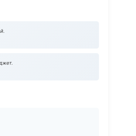
й.
джет.