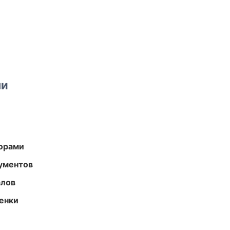
ми
торами
ументов
алов
енки