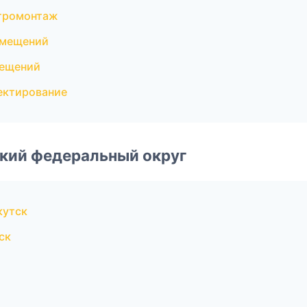
ктромонтаж
омещений
мещений
ектирование
ский федеральный округ
кутск
ск