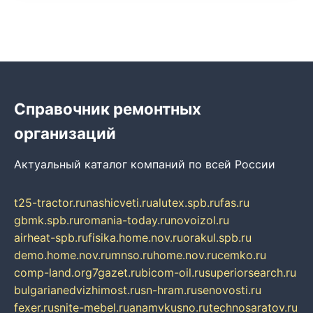
Справочник ремонтных
организаций
Актуальный каталог компаний по всей России
t25-tractor.ru
nashicveti.ru
alutex.spb.ru
fas.ru
gbmk.spb.ru
romania-today.ru
novoizol.ru
airheat-spb.ru
fisika.home.nov.ru
orakul.spb.ru
demo.home.nov.ru
mnso.ru
home.nov.ru
cemko.ru
comp-land.org
7gazet.ru
bicom-oil.ru
superiorsearch.ru
bulgarianedvizhimost.ru
sn-hram.ru
senovosti.ru
fexer.ru
snite-mebel.ru
anamvkusno.ru
technosaratov.ru