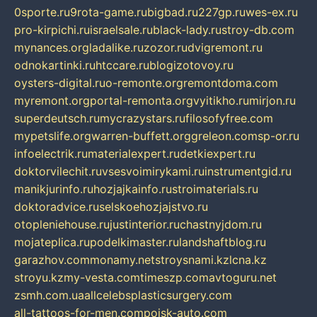
0sporte.ru
9rota-game.ru
bigbad.ru
227gp.ru
wes-ex.ru
pro-kirpichi.ru
israelsale.ru
black-lady.ru
stroy-db.com
mynances.org
ladalike.ru
zozor.ru
dvigremont.ru
odnokartinki.ru
htccare.ru
blogizotovoy.ru
oysters-digital.ru
o-remonte.org
remontdoma.com
myremont.org
portal-remonta.org
vyitikho.ru
mirjon.ru
superdeutsch.ru
mycrazystars.ru
filosofyfree.com
mypetslife.org
warren-buffett.org
greleon.com
sp-or.ru
infoelectrik.ru
materialexpert.ru
detkiexpert.ru
doktorvilechit.ru
vsesvoimirykami.ru
instrumentgid.ru
manikjurinfo.ru
hozjajkainfo.ru
stroimaterials.ru
doktoradvice.ru
selskoehozjajstvo.ru
otopleniehouse.ru
justinterior.ru
chastnyjdom.ru
mojateplica.ru
podelkimaster.ru
landshaftblog.ru
garazhov.com
monamy.net
stroysnami.kz
lcna.kz
stroyu.kz
my-vesta.com
timeszp.com
avtoguru.net
zsmh.com.ua
allcelebsplasticsurgery.com
all-tattoos-for-men.com
poisk-auto.com