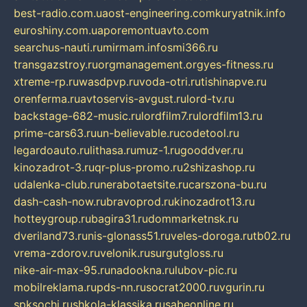
best-radio.com.ua
ost-engineering.com
kuryatnik.info
euroshiny.com.ua
poremontuavto.com
searchus-nauti.ru
mirmam.info
smi366.ru
transgazstroy.ru
orgmanagement.org
yes-fitness.ru
xtreme-rp.ru
wasdpvp.ru
voda-otri.ru
tishinapve.ru
orenferma.ru
avtoservis-avgust.ru
lord-tv.ru
backstage-682-music.ru
lordfilm7.ru
lordfilm13.ru
prime-cars63.ru
un-believable.ru
codetool.ru
legardoauto.ru
lithasa.ru
muz-1.ru
gooddver.ru
kinozadrot-3.ru
qr-plus-promo.ru
2shizashop.ru
udalenka-club.ru
nerabotaetsite.ru
carszona-bu.ru
dash-cash-now.ru
bravoprod.ru
kinozadrot13.ru
hotteygroup.ru
bagira31.ru
dommarketnsk.ru
dveriland73.ru
nis-glonass51.ru
veles-doroga.ru
tb02.ru
vrema-zdorov.ru
velonik.ru
surgutgloss.ru
nike-air-max-95.ru
nadookna.ru
lubov-pic.ru
mobilreklama.ru
pds-nn.ru
socrat2000.ru
vgurin.ru
spksochi.ru
shkola-klassika.ru
sabeonline.ru