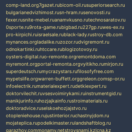
comp-land.org
7gazet.ru
bicom-oil.ru
superiorsearch.ru
bulgarianedvizhimost.ru
sn-hram.ru
senovosti.ru
fexer.ru
snite-mebel.ru
anamvkusno.ru
technosaratov.ru
0sporte.ru
9rota-game.ru
bigbad.ru
227gp.ru
wes-ex.ru
pro-kirpichi.ru
israelsale.ru
black-lady.ru
stroy-db.com
mynances.org
ladalike.ru
zozor.ru
dvigremont.ru
odnokartinki.ru
htccare.ru
blogizotovoy.ru
oysters-digital.ru
o-remonte.org
remontdoma.com
myremont.org
portal-remonta.org
vyitikho.ru
mirjon.ru
superdeutsch.ru
mycrazystars.ru
filosofyfree.com
mypetslife.org
warren-buffett.org
greleon.com
sp-or.ru
infoelectrik.ru
materialexpert.ru
detkiexpert.ru
doktorvilechit.ru
vsesvoimirykami.ru
instrumentgid.ru
manikjurinfo.ru
hozjajkainfo.ru
stroimaterials.ru
doktoradvice.ru
selskoehozjajstvo.ru
otopleniehouse.ru
justinterior.ru
chastnyjdom.ru
mojateplica.ru
podelkimaster.ru
landshaftblog.ru
garazhov.com
monamy.net
stroysnami.kz
lcna.kz