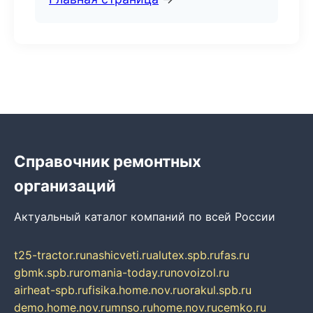
Справочник ремонтных
организаций
Актуальный каталог компаний по всей России
t25-tractor.ru
nashicveti.ru
alutex.spb.ru
fas.ru
gbmk.spb.ru
romania-today.ru
novoizol.ru
airheat-spb.ru
fisika.home.nov.ru
orakul.spb.ru
demo.home.nov.ru
mnso.ru
home.nov.ru
cemko.ru