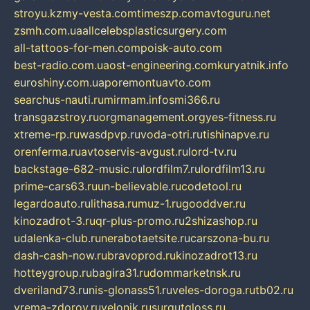
stroyu.kz
my-vesta.com
timeszp.com
avtoguru.net
zsmh.com.ua
allcelebsplasticsurgery.com
all-tattoos-for-men.com
poisk-auto.com
best-radio.com.ua
ost-engineering.com
kuryatnik.info
euroshiny.com.ua
poremontuavto.com
searchus-nauti.ru
mirmam.info
smi366.ru
transgazstroy.ru
orgmanagement.org
yes-fitness.ru
xtreme-rp.ru
wasdpvp.ru
voda-otri.ru
tishinapve.ru
orenferma.ru
avtoservis-avgust.ru
lord-tv.ru
backstage-682-music.ru
lordfilm7.ru
lordfilm13.ru
prime-cars63.ru
un-believable.ru
codetool.ru
legardoauto.ru
lithasa.ru
muz-1.ru
gooddver.ru
kinozadrot-3.ru
qr-plus-promo.ru
2shizashop.ru
udalenka-club.ru
nerabotaetsite.ru
carszona-bu.ru
dash-cash-now.ru
bravoprod.ru
kinozadrot13.ru
hotteygroup.ru
bagira31.ru
dommarketnsk.ru
dveriland73.ru
nis-glonass51.ru
veles-doroga.ru
tb02.ru
vrema-zdorov.ru
velonik.ru
surgutgloss.ru