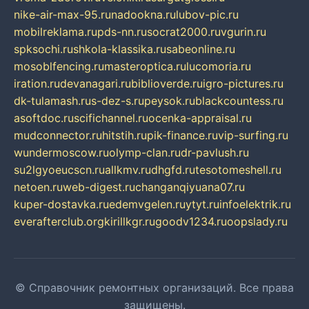
nike-air-max-95.ru
nadookna.ru
lubov-pic.ru
mobilreklama.ru
pds-nn.ru
socrat2000.ru
vgurin.ru
spksochi.ru
shkola-klassika.ru
sabeonline.ru
mosoblfencing.ru
masteroptica.ru
lucomoria.ru
iration.ru
devanagari.ru
biblioverde.ru
igro-pictures.ru
dk-tulamash.ru
s-dez-s.ru
peysok.ru
blackcountess.ru
asoftdoc.ru
scifichannel.ru
ocenka-appraisal.ru
mudconnector.ru
hitstih.ru
pik-finance.ru
vip-surfing.ru
wundermoscow.ru
olymp-clan.ru
dr-pavlush.ru
su2lgyoeucscn.ru
allkmv.ru
dhgfd.ru
tesotomeshell.ru
netoen.ru
web-digest.ru
changanqiyuana07.ru
kuper-dostavka.ru
edemvgelen.ru
ytyt.ru
infoelektrik.ru
everafterclub.org
kirillkgr.ru
goodv1234.ru
oopslady.ru
© Справочник ремонтных организаций. Все права
защищены.