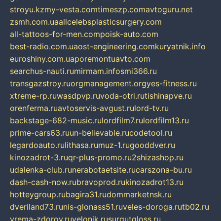
stroyu.kz
my-vesta.com
timeszp.com
avtoguru.net
zsmh.com.ua
allcelebsplasticsurgery.com
all-tattoos-for-men.com
poisk-auto.com
best-radio.com.ua
ost-engineering.com
kuryatnik.info
euroshiny.com.ua
poremontuavto.com
searchus-nauti.ru
mirmam.info
smi366.ru
transgazstroy.ru
orgmanagement.org
yes-fitness.ru
xtreme-rp.ru
wasdpvp.ru
voda-otri.ru
tishinapve.ru
orenferma.ru
avtoservis-avgust.ru
lord-tv.ru
backstage-682-music.ru
lordfilm7.ru
lordfilm13.ru
prime-cars63.ru
un-believable.ru
codetool.ru
legardoauto.ru
lithasa.ru
muz-1.ru
gooddver.ru
kinozadrot-3.ru
qr-plus-promo.ru
2shizashop.ru
udalenka-club.ru
nerabotaetsite.ru
carszona-bu.ru
dash-cash-now.ru
bravoprod.ru
kinozadrot13.ru
hotteygroup.ru
bagira31.ru
dommarketnsk.ru
dveriland73.ru
nis-glonass51.ru
veles-doroga.ru
tb02.ru
vrema-zdorov.ru
velonik.ru
surgutgloss.ru