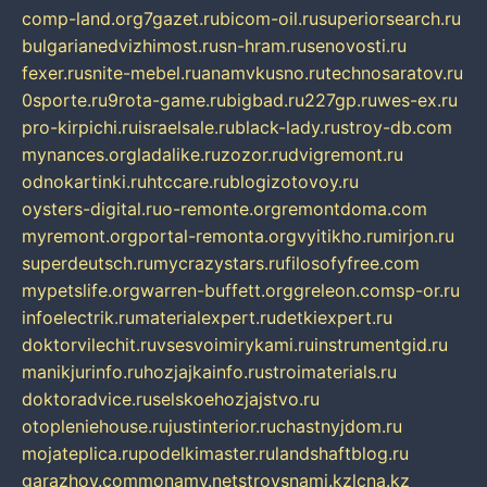
comp-land.org
7gazet.ru
bicom-oil.ru
superiorsearch.ru
bulgarianedvizhimost.ru
sn-hram.ru
senovosti.ru
fexer.ru
snite-mebel.ru
anamvkusno.ru
technosaratov.ru
0sporte.ru
9rota-game.ru
bigbad.ru
227gp.ru
wes-ex.ru
pro-kirpichi.ru
israelsale.ru
black-lady.ru
stroy-db.com
mynances.org
ladalike.ru
zozor.ru
dvigremont.ru
odnokartinki.ru
htccare.ru
blogizotovoy.ru
oysters-digital.ru
o-remonte.org
remontdoma.com
myremont.org
portal-remonta.org
vyitikho.ru
mirjon.ru
superdeutsch.ru
mycrazystars.ru
filosofyfree.com
mypetslife.org
warren-buffett.org
greleon.com
sp-or.ru
infoelectrik.ru
materialexpert.ru
detkiexpert.ru
doktorvilechit.ru
vsesvoimirykami.ru
instrumentgid.ru
manikjurinfo.ru
hozjajkainfo.ru
stroimaterials.ru
doktoradvice.ru
selskoehozjajstvo.ru
otopleniehouse.ru
justinterior.ru
chastnyjdom.ru
mojateplica.ru
podelkimaster.ru
landshaftblog.ru
garazhov.com
monamy.net
stroysnami.kz
lcna.kz