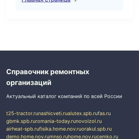
Справочник ремонтных
организаций
Актуальный каталог компаний по всей России
t25-tractor.ru
nashicveti.ru
alutex.spb.ru
fas.ru
gbmk.spb.ru
romania-today.ru
novoizol.ru
airheat-spb.ru
fisika.home.nov.ru
orakul.spb.ru
demo.home.nov.ru
mnso.ru
home.nov.ru
cemko.ru