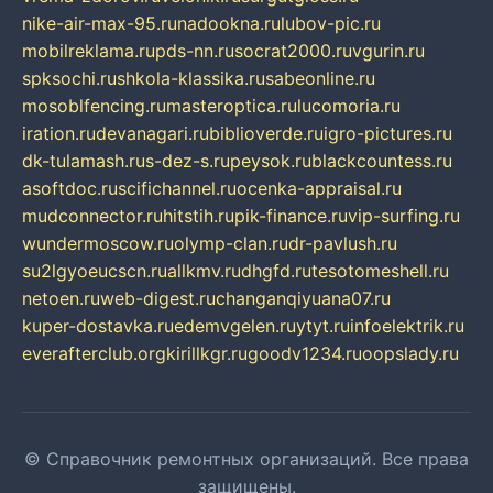
nike-air-max-95.ru
nadookna.ru
lubov-pic.ru
mobilreklama.ru
pds-nn.ru
socrat2000.ru
vgurin.ru
spksochi.ru
shkola-klassika.ru
sabeonline.ru
mosoblfencing.ru
masteroptica.ru
lucomoria.ru
iration.ru
devanagari.ru
biblioverde.ru
igro-pictures.ru
dk-tulamash.ru
s-dez-s.ru
peysok.ru
blackcountess.ru
asoftdoc.ru
scifichannel.ru
ocenka-appraisal.ru
mudconnector.ru
hitstih.ru
pik-finance.ru
vip-surfing.ru
wundermoscow.ru
olymp-clan.ru
dr-pavlush.ru
su2lgyoeucscn.ru
allkmv.ru
dhgfd.ru
tesotomeshell.ru
netoen.ru
web-digest.ru
changanqiyuana07.ru
kuper-dostavka.ru
edemvgelen.ru
ytyt.ru
infoelektrik.ru
everafterclub.org
kirillkgr.ru
goodv1234.ru
oopslady.ru
© Справочник ремонтных организаций. Все права
защищены.