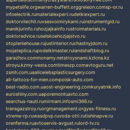
mypetslife.org
warren-buffett.org
greleon.com
sp-or.ru
infoelectrik.ru
materialexpert.ru
detkiexpert.ru
doktorvilechit.ru
vsesvoimirykami.ru
instrumentgid.ru
manikjurinfo.ru
hozjajkainfo.ru
stroimaterials.ru
doktoradvice.ru
selskoehozjajstvo.ru
otopleniehouse.ru
justinterior.ru
chastnyjdom.ru
mojateplica.ru
podelkimaster.ru
landshaftblog.ru
garazhov.com
monamy.net
stroysnami.kz
lcna.kz
stroyu.kz
my-vesta.com
timeszp.com
avtoguru.net
zsmh.com.ua
allcelebsplasticsurgery.com
all-tattoos-for-men.com
poisk-auto.com
best-radio.com.ua
ost-engineering.com
kuryatnik.info
euroshiny.com.ua
poremontuavto.com
searchus-nauti.ru
mirmam.info
smi366.ru
transgazstroy.ru
orgmanagement.org
yes-fitness.ru
xtreme-rp.ru
wasdpvp.ru
voda-otri.ru
tishinapve.ru
orenferma.ru
avtoservis-avgust.ru
lord-tv.ru