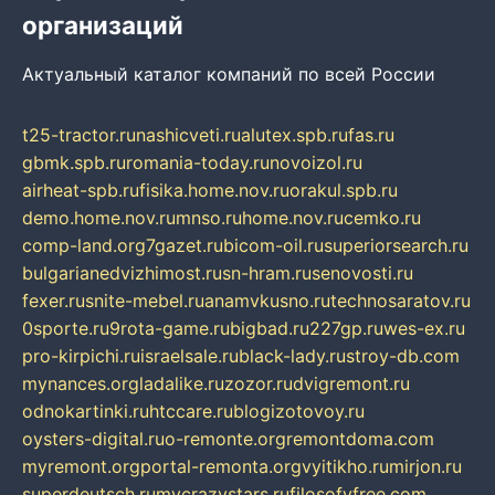
организаций
Актуальный каталог компаний по всей России
t25-tractor.ru
nashicveti.ru
alutex.spb.ru
fas.ru
gbmk.spb.ru
romania-today.ru
novoizol.ru
airheat-spb.ru
fisika.home.nov.ru
orakul.spb.ru
demo.home.nov.ru
mnso.ru
home.nov.ru
cemko.ru
comp-land.org
7gazet.ru
bicom-oil.ru
superiorsearch.ru
bulgarianedvizhimost.ru
sn-hram.ru
senovosti.ru
fexer.ru
snite-mebel.ru
anamvkusno.ru
technosaratov.ru
0sporte.ru
9rota-game.ru
bigbad.ru
227gp.ru
wes-ex.ru
pro-kirpichi.ru
israelsale.ru
black-lady.ru
stroy-db.com
mynances.org
ladalike.ru
zozor.ru
dvigremont.ru
odnokartinki.ru
htccare.ru
blogizotovoy.ru
oysters-digital.ru
o-remonte.org
remontdoma.com
myremont.org
portal-remonta.org
vyitikho.ru
mirjon.ru
superdeutsch.ru
mycrazystars.ru
filosofyfree.com