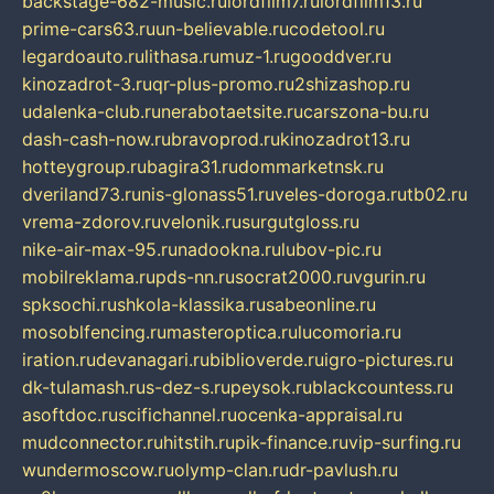
backstage-682-music.ru
lordfilm7.ru
lordfilm13.ru
prime-cars63.ru
un-believable.ru
codetool.ru
legardoauto.ru
lithasa.ru
muz-1.ru
gooddver.ru
kinozadrot-3.ru
qr-plus-promo.ru
2shizashop.ru
udalenka-club.ru
nerabotaetsite.ru
carszona-bu.ru
dash-cash-now.ru
bravoprod.ru
kinozadrot13.ru
hotteygroup.ru
bagira31.ru
dommarketnsk.ru
dveriland73.ru
nis-glonass51.ru
veles-doroga.ru
tb02.ru
vrema-zdorov.ru
velonik.ru
surgutgloss.ru
nike-air-max-95.ru
nadookna.ru
lubov-pic.ru
mobilreklama.ru
pds-nn.ru
socrat2000.ru
vgurin.ru
spksochi.ru
shkola-klassika.ru
sabeonline.ru
mosoblfencing.ru
masteroptica.ru
lucomoria.ru
iration.ru
devanagari.ru
biblioverde.ru
igro-pictures.ru
dk-tulamash.ru
s-dez-s.ru
peysok.ru
blackcountess.ru
asoftdoc.ru
scifichannel.ru
ocenka-appraisal.ru
mudconnector.ru
hitstih.ru
pik-finance.ru
vip-surfing.ru
wundermoscow.ru
olymp-clan.ru
dr-pavlush.ru