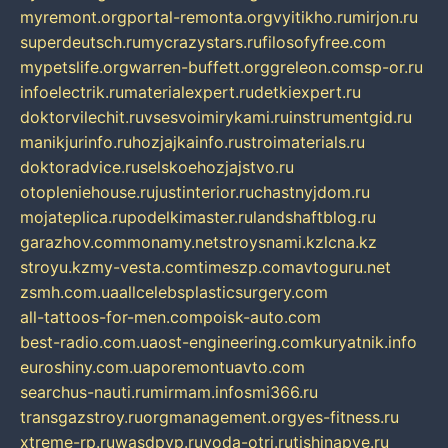
myremont.org
portal-remonta.org
vyitikho.ru
mirjon.ru
superdeutsch.ru
mycrazystars.ru
filosofyfree.com
mypetslife.org
warren-buffett.org
greleon.com
sp-or.ru
infoelectrik.ru
materialexpert.ru
detkiexpert.ru
doktorvilechit.ru
vsesvoimirykami.ru
instrumentgid.ru
manikjurinfo.ru
hozjajkainfo.ru
stroimaterials.ru
doktoradvice.ru
selskoehozjajstvo.ru
otopleniehouse.ru
justinterior.ru
chastnyjdom.ru
mojateplica.ru
podelkimaster.ru
landshaftblog.ru
garazhov.com
monamy.net
stroysnami.kz
lcna.kz
stroyu.kz
my-vesta.com
timeszp.com
avtoguru.net
zsmh.com.ua
allcelebsplasticsurgery.com
all-tattoos-for-men.com
poisk-auto.com
best-radio.com.ua
ost-engineering.com
kuryatnik.info
euroshiny.com.ua
poremontuavto.com
searchus-nauti.ru
mirmam.info
smi366.ru
transgazstroy.ru
orgmanagement.org
yes-fitness.ru
xtreme-rp.ru
wasdpvp.ru
voda-otri.ru
tishinapve.ru