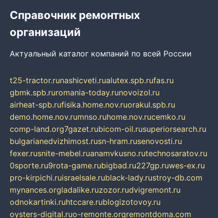
Справочник ремонтных
организаций
Актуальный каталог компаний по всей России
t25-tractor.ru
nashicveti.ru
alutex.spb.ru
fas.ru
gbmk.spb.ru
romania-today.ru
novoizol.ru
airheat-spb.ru
fisika.home.nov.ru
orakul.spb.ru
demo.home.nov.ru
mnso.ru
home.nov.ru
cemko.ru
comp-land.org
7gazet.ru
bicom-oil.ru
superiorsearch.ru
bulgarianedvizhimost.ru
sn-hram.ru
senovosti.ru
fexer.ru
snite-mebel.ru
anamvkusno.ru
technosaratov.ru
0sporte.ru
9rota-game.ru
bigbad.ru
227gp.ru
wes-ex.ru
pro-kirpichi.ru
israelsale.ru
black-lady.ru
stroy-db.com
mynances.org
ladalike.ru
zozor.ru
dvigremont.ru
odnokartinki.ru
htccare.ru
blogizotovoy.ru
oysters-digital.ru
o-remonte.org
remontdoma.com