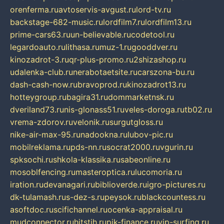
orenferma.ru
avtoservis-avgust.ru
lord-tv.ru
backstage-682-music.ru
lordfilm7.ru
lordfilm13.ru
prime-cars63.ru
un-believable.ru
codetool.ru
legardoauto.ru
lithasa.ru
muz-1.ru
gooddver.ru
kinozadrot-3.ru
qr-plus-promo.ru
2shizashop.ru
udalenka-club.ru
nerabotaetsite.ru
carszona-bu.ru
dash-cash-now.ru
bravoprod.ru
kinozadrot13.ru
hotteygroup.ru
bagira31.ru
dommarketnsk.ru
dveriland73.ru
nis-glonass51.ru
veles-doroga.ru
tb02.ru
vrema-zdorov.ru
velonik.ru
surgutgloss.ru
nike-air-max-95.ru
nadookna.ru
lubov-pic.ru
mobilreklama.ru
pds-nn.ru
socrat2000.ru
vgurin.ru
spksochi.ru
shkola-klassika.ru
sabeonline.ru
mosoblfencing.ru
masteroptica.ru
lucomoria.ru
iration.ru
devanagari.ru
biblioverde.ru
igro-pictures.ru
dk-tulamash.ru
s-dez-s.ru
peysok.ru
blackcountess.ru
asoftdoc.ru
scifichannel.ru
ocenka-appraisal.ru
mudconnector.ru
hitstih.ru
pik-finance.ru
vip-surfing.ru