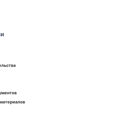
ми
ельства
ументов
 материалов