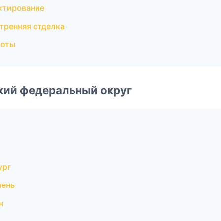
ктирование
тренняя отделка
боты
ский федеральный округ
ург
мень
н