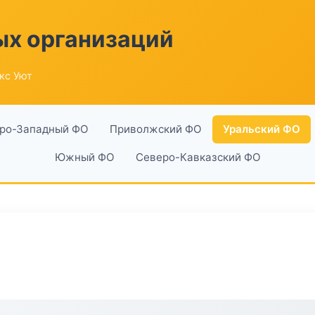
ых организаций
кс Уют
ро-Западный ФО
Приволжский ФО
Уральский ФО
Южный ФО
Северо-Кавказский ФО