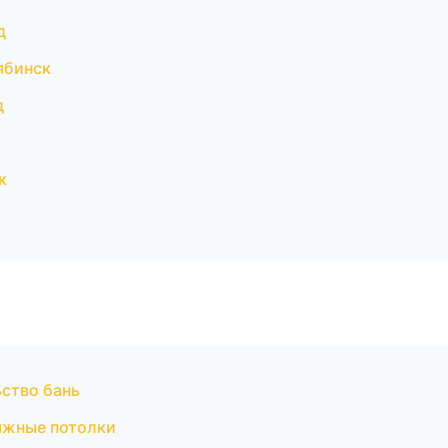
д
ябинск
д
к
ство бань
яжные потолки