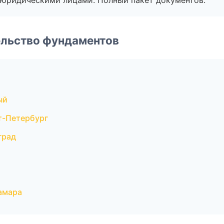
 с юридическими лицами. Полный пакет документов.
ельство фундаментов
ый
т-Петербург
град
амара