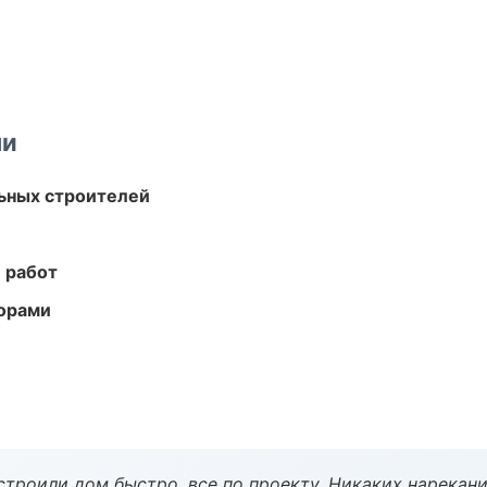
ми
ьных строителей
 работ
торами
строили дом быстро, все по проекту. Никаких нарекани