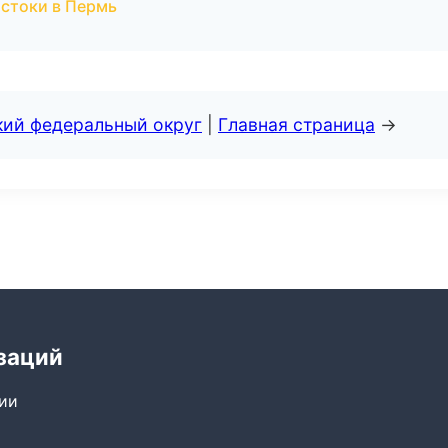
остоки в Пермь
кий федеральный округ
|
Главная страница
→
заций
сии