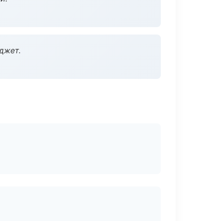
джет.