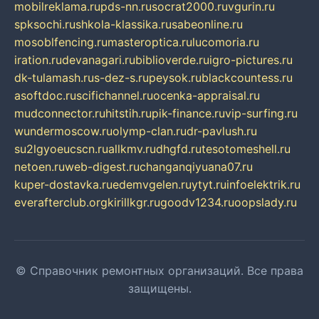
mobilreklama.ru
pds-nn.ru
socrat2000.ru
vgurin.ru
spksochi.ru
shkola-klassika.ru
sabeonline.ru
mosoblfencing.ru
masteroptica.ru
lucomoria.ru
iration.ru
devanagari.ru
biblioverde.ru
igro-pictures.ru
dk-tulamash.ru
s-dez-s.ru
peysok.ru
blackcountess.ru
asoftdoc.ru
scifichannel.ru
ocenka-appraisal.ru
mudconnector.ru
hitstih.ru
pik-finance.ru
vip-surfing.ru
wundermoscow.ru
olymp-clan.ru
dr-pavlush.ru
su2lgyoeucscn.ru
allkmv.ru
dhgfd.ru
tesotomeshell.ru
netoen.ru
web-digest.ru
changanqiyuana07.ru
kuper-dostavka.ru
edemvgelen.ru
ytyt.ru
infoelektrik.ru
everafterclub.org
kirillkgr.ru
goodv1234.ru
oopslady.ru
© Справочник ремонтных организаций. Все права
защищены.