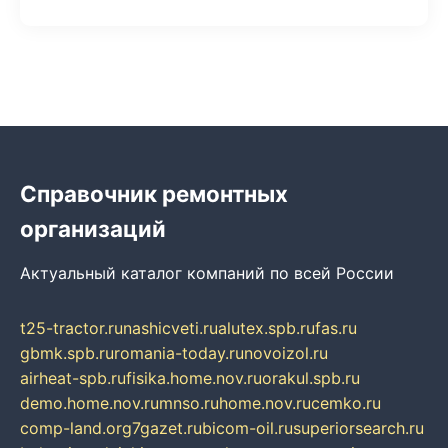
Справочник ремонтных
организаций
Актуальный каталог компаний по всей России
t25-tractor.ru
nashicveti.ru
alutex.spb.ru
fas.ru
gbmk.spb.ru
romania-today.ru
novoizol.ru
airheat-spb.ru
fisika.home.nov.ru
orakul.spb.ru
demo.home.nov.ru
mnso.ru
home.nov.ru
cemko.ru
comp-land.org
7gazet.ru
bicom-oil.ru
superiorsearch.ru