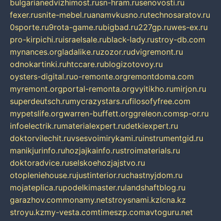
bulgarianedvizhimost.ru
sn-hram.ru
senovosti.ru
fexer.ru
snite-mebel.ru
anamvkusno.ru
technosaratov.ru
0sporte.ru
9rota-game.ru
bigbad.ru
227gp.ru
wes-ex.ru
pro-kirpichi.ru
israelsale.ru
black-lady.ru
stroy-db.com
mynances.org
ladalike.ru
zozor.ru
dvigremont.ru
odnokartinki.ru
htccare.ru
blogizotovoy.ru
oysters-digital.ru
o-remonte.org
remontdoma.com
myremont.org
portal-remonta.org
vyitikho.ru
mirjon.ru
superdeutsch.ru
mycrazystars.ru
filosofyfree.com
mypetslife.org
warren-buffett.org
greleon.com
sp-or.ru
infoelectrik.ru
materialexpert.ru
detkiexpert.ru
doktorvilechit.ru
vsesvoimirykami.ru
instrumentgid.ru
manikjurinfo.ru
hozjajkainfo.ru
stroimaterials.ru
doktoradvice.ru
selskoehozjajstvo.ru
otopleniehouse.ru
justinterior.ru
chastnyjdom.ru
mojateplica.ru
podelkimaster.ru
landshaftblog.ru
garazhov.com
monamy.net
stroysnami.kz
lcna.kz
stroyu.kz
my-vesta.com
timeszp.com
avtoguru.net