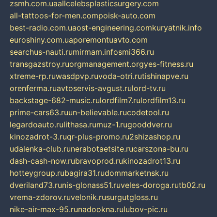
zsmh.com.ua
allcelebsplasticsurgery.com
all-tattoos-for-men.com
poisk-auto.com
best-radio.com.ua
ost-engineering.com
kuryatnik.info
euroshiny.com.ua
poremontuavto.com
searchus-nauti.ru
mirmam.info
smi366.ru
transgazstroy.ru
orgmanagement.org
yes-fitness.ru
xtreme-rp.ru
wasdpvp.ru
voda-otri.ru
tishinapve.ru
orenferma.ru
avtoservis-avgust.ru
lord-tv.ru
backstage-682-music.ru
lordfilm7.ru
lordfilm13.ru
prime-cars63.ru
un-believable.ru
codetool.ru
legardoauto.ru
lithasa.ru
muz-1.ru
gooddver.ru
kinozadrot-3.ru
qr-plus-promo.ru
2shizashop.ru
udalenka-club.ru
nerabotaetsite.ru
carszona-bu.ru
dash-cash-now.ru
bravoprod.ru
kinozadrot13.ru
hotteygroup.ru
bagira31.ru
dommarketnsk.ru
dveriland73.ru
nis-glonass51.ru
veles-doroga.ru
tb02.ru
vrema-zdorov.ru
velonik.ru
surgutgloss.ru
nike-air-max-95.ru
nadookna.ru
lubov-pic.ru