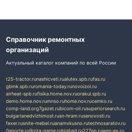
Справочник ремонтных
организаций
Актуальный каталог компаний по всей России
t25-tractor.ru
nashicveti.ru
alutex.spb.ru
fas.ru
gbmk.spb.ru
romania-today.ru
novoizol.ru
airheat-spb.ru
fisika.home.nov.ru
orakul.spb.ru
demo.home.nov.ru
mnso.ru
home.nov.ru
cemko.ru
comp-land.org
7gazet.ru
bicom-oil.ru
superiorsearch.ru
bulgarianedvizhimost.ru
sn-hram.ru
senovosti.ru
fexer.ru
snite-mebel.ru
anamvkusno.ru
technosaratov.ru
0sporte.ru
9rota-game.ru
bigbad.ru
227gp.ru
wes-ex.ru