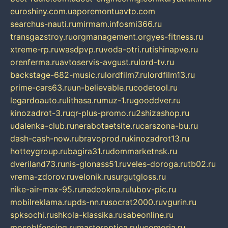
euroshiny.com.ua
poremontuavto.com
searchus-nauti.ru
mirmam.info
smi366.ru
transgazstroy.ru
orgmanagement.org
yes-fitness.ru
xtreme-rp.ru
wasdpvp.ru
voda-otri.ru
tishinapve.ru
orenferma.ru
avtoservis-avgust.ru
lord-tv.ru
backstage-682-music.ru
lordfilm7.ru
lordfilm13.ru
prime-cars63.ru
un-believable.ru
codetool.ru
legardoauto.ru
lithasa.ru
muz-1.ru
gooddver.ru
kinozadrot-3.ru
qr-plus-promo.ru
2shizashop.ru
udalenka-club.ru
nerabotaetsite.ru
carszona-bu.ru
dash-cash-now.ru
bravoprod.ru
kinozadrot13.ru
hotteygroup.ru
bagira31.ru
dommarketnsk.ru
dveriland73.ru
nis-glonass51.ru
veles-doroga.ru
tb02.ru
vrema-zdorov.ru
velonik.ru
surgutgloss.ru
nike-air-max-95.ru
nadookna.ru
lubov-pic.ru
mobilreklama.ru
pds-nn.ru
socrat2000.ru
vgurin.ru
spksochi.ru
shkola-klassika.ru
sabeonline.ru
mosoblfencing.ru
masteroptica.ru
lucomoria.ru