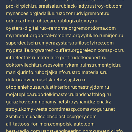
pro-kirpichi.ru
israelsale.ru
black-lady.ru
stroy-db.com
mynances.org
ladalike.ru
zozor.ru
dvigremont.ru
odnokartinki.ru
htccare.ru
blogizotovoy.ru
oysters-digital.ru
o-remonte.org
remontdoma.com
myremont.org
portal-remonta.org
vyitikho.ru
mirjon.ru
superdeutsch.ru
mycrazystars.ru
filosofyfree.com
mypetslife.org
warren-buffett.org
greleon.com
sp-or.ru
infoelectrik.ru
materialexpert.ru
detkiexpert.ru
doktorvilechit.ru
vsesvoimirykami.ru
instrumentgid.ru
manikjurinfo.ru
hozjajkainfo.ru
stroimaterials.ru
doktoradvice.ru
selskoehozjajstvo.ru
otopleniehouse.ru
justinterior.ru
chastnyjdom.ru
mojateplica.ru
podelkimaster.ru
landshaftblog.ru
garazhov.com
monamy.net
stroysnami.kz
lcna.kz
stroyu.kz
my-vesta.com
timeszp.com
avtoguru.net
zsmh.com.ua
allcelebsplasticsurgery.com
all-tattoos-for-men.com
poisk-auto.com
best-radio.com.ua
ost-engineering.com
kuryatnik.info