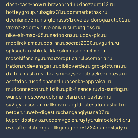
dash-cash-now.ru
bravoprod.ru
kinozadrot13.ru
hotteygroup.ru
bagira31.ru
dommarketnsk.ru
dveriland73.ru
nis-glonass51.ru
veles-doroga.ru
tb02.ru
vrema-zdorov.ru
velonik.ru
surgutgloss.ru
nike-air-max-95.ru
nadookna.ru
lubov-pic.ru
mobilreklama.ru
pds-nn.ru
socrat2000.ru
vgurin.ru
spksochi.ru
shkola-klassika.ru
sabeonline.ru
mosoblfencing.ru
masteroptica.ru
lucomoria.ru
iration.ru
devanagari.ru
biblioverde.ru
igro-pictures.ru
dk-tulamash.ru
s-dez-s.ru
peysok.ru
blackcountess.ru
asoftdoc.ru
scifichannel.ru
ocenka-appraisal.ru
mudconnector.ru
hitstih.ru
pik-finance.ru
vip-surfing.ru
wundermoscow.ru
olymp-clan.ru
dr-pavlush.ru
su2lgyoeucscn.ru
allkmv.ru
dhgfd.ru
tesotomeshell.ru
netoen.ru
web-digest.ru
changanqiyuana07.ru
kuper-dostavka.ru
edemvgelen.ru
ytyt.ru
infoelektrik.ru
everafterclub.org
kirillkgr.ru
goodv1234.ru
oopslady.ru