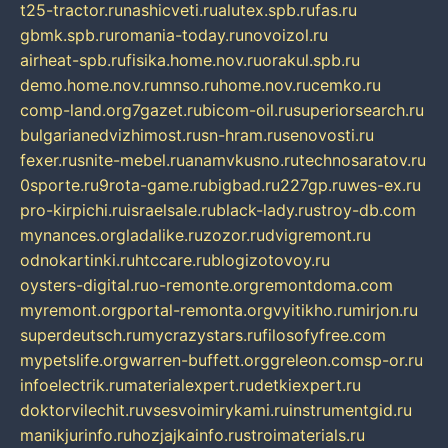
t25-tractor.ru
nashicveti.ru
alutex.spb.ru
fas.ru
gbmk.spb.ru
romania-today.ru
novoizol.ru
airheat-spb.ru
fisika.home.nov.ru
orakul.spb.ru
demo.home.nov.ru
mnso.ru
home.nov.ru
cemko.ru
comp-land.org
7gazet.ru
bicom-oil.ru
superiorsearch.ru
bulgarianedvizhimost.ru
sn-hram.ru
senovosti.ru
fexer.ru
snite-mebel.ru
anamvkusno.ru
technosaratov.ru
0sporte.ru
9rota-game.ru
bigbad.ru
227gp.ru
wes-ex.ru
pro-kirpichi.ru
israelsale.ru
black-lady.ru
stroy-db.com
mynances.org
ladalike.ru
zozor.ru
dvigremont.ru
odnokartinki.ru
htccare.ru
blogizotovoy.ru
oysters-digital.ru
o-remonte.org
remontdoma.com
myremont.org
portal-remonta.org
vyitikho.ru
mirjon.ru
superdeutsch.ru
mycrazystars.ru
filosofyfree.com
mypetslife.org
warren-buffett.org
greleon.com
sp-or.ru
infoelectrik.ru
materialexpert.ru
detkiexpert.ru
doktorvilechit.ru
vsesvoimirykami.ru
instrumentgid.ru
manikjurinfo.ru
hozjajkainfo.ru
stroimaterials.ru