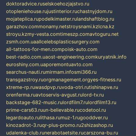
doktoradvice.ru
selskoehozjajstvo.ru
otopleniehouse.ru
justinterior.ru
chastnyjdom.ru
mojateplica.ru
podelkimaster.ru
landshaftblog.ru
garazhov.com
monamy.net
stroysnami.kz
lcna.kz
stroyu.kz
my-vesta.com
timeszp.com
avtoguru.net
zsmh.com.ua
allcelebsplasticsurgery.com
all-tattoos-for-men.com
poisk-auto.com
best-radio.com.ua
ost-engineering.com
kuryatnik.info
euroshiny.com.ua
poremontuavto.com
searchus-nauti.ru
mirmam.info
smi366.ru
transgazstroy.ru
orgmanagement.org
yes-fitness.ru
xtreme-rp.ru
wasdpvp.ru
voda-otri.ru
tishinapve.ru
orenferma.ru
avtoservis-avgust.ru
lord-tv.ru
backstage-682-music.ru
lordfilm7.ru
lordfilm13.ru
prime-cars63.ru
un-believable.ru
codetool.ru
legardoauto.ru
lithasa.ru
muz-1.ru
gooddver.ru
kinozadrot-3.ru
qr-plus-promo.ru
2shizashop.ru
udalenka-club.ru
nerabotaetsite.ru
carszona-bu.ru