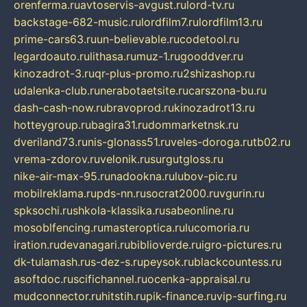
orenferma.ru
avtoservis-avgust.ru
lord-tv.ru
backstage-682-music.ru
lordfilm7.ru
lordfilm13.ru
prime-cars63.ru
un-believable.ru
codetool.ru
legardoauto.ru
lithasa.ru
muz-1.ru
gooddver.ru
kinozadrot-3.ru
qr-plus-promo.ru
2shizashop.ru
udalenka-club.ru
nerabotaetsite.ru
carszona-bu.ru
dash-cash-now.ru
bravoprod.ru
kinozadrot13.ru
hotteygroup.ru
bagira31.ru
dommarketnsk.ru
dveriland73.ru
nis-glonass51.ru
veles-doroga.ru
tb02.ru
vrema-zdorov.ru
velonik.ru
surgutgloss.ru
nike-air-max-95.ru
nadookna.ru
lubov-pic.ru
mobilreklama.ru
pds-nn.ru
socrat2000.ru
vgurin.ru
spksochi.ru
shkola-klassika.ru
sabeonline.ru
mosoblfencing.ru
masteroptica.ru
lucomoria.ru
iration.ru
devanagari.ru
biblioverde.ru
igro-pictures.ru
dk-tulamash.ru
s-dez-s.ru
peysok.ru
blackcountess.ru
asoftdoc.ru
scifichannel.ru
ocenka-appraisal.ru
mudconnector.ru
hitstih.ru
pik-finance.ru
vip-surfing.ru