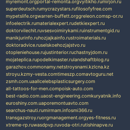
myremont.org
portal-remonta.org
vyitikho.ru
mirjon.ru
superdeutsch.ru
mycrazystars.ru
filosofyfree.com
mypetslife.org
warren-buffett.org
greleon.com
sp-or.ru
infoelectrik.ru
materialexpert.ru
detkiexpert.ru
doktorvilechit.ru
vsesvoimirykami.ru
instrumentgid.ru
manikjurinfo.ru
hozjajkainfo.ru
stroimaterials.ru
doktoradvice.ru
selskoehozjajstvo.ru
otopleniehouse.ru
justinterior.ru
chastnyjdom.ru
mojateplica.ru
podelkimaster.ru
landshaftblog.ru
garazhov.com
monamy.net
stroysnami.kz
lcna.kz
stroyu.kz
my-vesta.com
timeszp.com
avtoguru.net
zsmh.com.ua
allcelebsplasticsurgery.com
all-tattoos-for-men.com
poisk-auto.com
best-radio.com.ua
ost-engineering.com
kuryatnik.info
euroshiny.com.ua
poremontuavto.com
searchus-nauti.ru
mirmam.info
smi366.ru
transgazstroy.ru
orgmanagement.org
yes-fitness.ru
xtreme-rp.ru
wasdpvp.ru
voda-otri.ru
tishinapve.ru