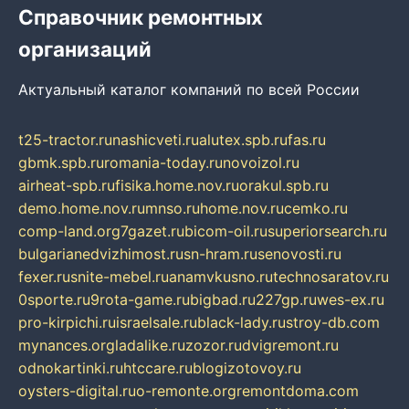
Справочник ремонтных
организаций
Актуальный каталог компаний по всей России
t25-tractor.ru
nashicveti.ru
alutex.spb.ru
fas.ru
gbmk.spb.ru
romania-today.ru
novoizol.ru
airheat-spb.ru
fisika.home.nov.ru
orakul.spb.ru
demo.home.nov.ru
mnso.ru
home.nov.ru
cemko.ru
comp-land.org
7gazet.ru
bicom-oil.ru
superiorsearch.ru
bulgarianedvizhimost.ru
sn-hram.ru
senovosti.ru
fexer.ru
snite-mebel.ru
anamvkusno.ru
technosaratov.ru
0sporte.ru
9rota-game.ru
bigbad.ru
227gp.ru
wes-ex.ru
pro-kirpichi.ru
israelsale.ru
black-lady.ru
stroy-db.com
mynances.org
ladalike.ru
zozor.ru
dvigremont.ru
odnokartinki.ru
htccare.ru
blogizotovoy.ru
oysters-digital.ru
o-remonte.org
remontdoma.com