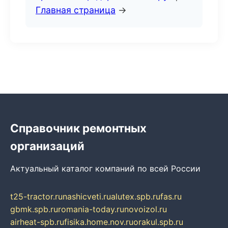
Главная страница
→
Справочник ремонтных
организаций
Актуальный каталог компаний по всей России
t25-tractor.ru
nashicveti.ru
alutex.spb.ru
fas.ru
gbmk.spb.ru
romania-today.ru
novoizol.ru
airheat-spb.ru
fisika.home.nov.ru
orakul.spb.ru