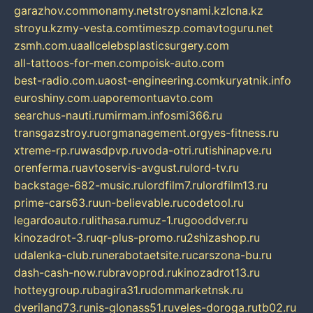
garazhov.com
monamy.net
stroysnami.kz
lcna.kz
stroyu.kz
my-vesta.com
timeszp.com
avtoguru.net
zsmh.com.ua
allcelebsplasticsurgery.com
all-tattoos-for-men.com
poisk-auto.com
best-radio.com.ua
ost-engineering.com
kuryatnik.info
euroshiny.com.ua
poremontuavto.com
searchus-nauti.ru
mirmam.info
smi366.ru
transgazstroy.ru
orgmanagement.org
yes-fitness.ru
xtreme-rp.ru
wasdpvp.ru
voda-otri.ru
tishinapve.ru
orenferma.ru
avtoservis-avgust.ru
lord-tv.ru
backstage-682-music.ru
lordfilm7.ru
lordfilm13.ru
prime-cars63.ru
un-believable.ru
codetool.ru
legardoauto.ru
lithasa.ru
muz-1.ru
gooddver.ru
kinozadrot-3.ru
qr-plus-promo.ru
2shizashop.ru
udalenka-club.ru
nerabotaetsite.ru
carszona-bu.ru
dash-cash-now.ru
bravoprod.ru
kinozadrot13.ru
hotteygroup.ru
bagira31.ru
dommarketnsk.ru
dveriland73.ru
nis-glonass51.ru
veles-doroga.ru
tb02.ru