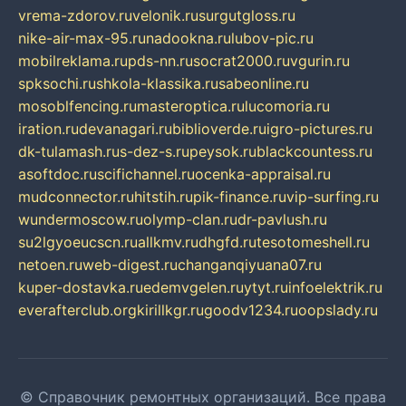
vrema-zdorov.ru
velonik.ru
surgutgloss.ru
nike-air-max-95.ru
nadookna.ru
lubov-pic.ru
mobilreklama.ru
pds-nn.ru
socrat2000.ru
vgurin.ru
spksochi.ru
shkola-klassika.ru
sabeonline.ru
mosoblfencing.ru
masteroptica.ru
lucomoria.ru
iration.ru
devanagari.ru
biblioverde.ru
igro-pictures.ru
dk-tulamash.ru
s-dez-s.ru
peysok.ru
blackcountess.ru
asoftdoc.ru
scifichannel.ru
ocenka-appraisal.ru
mudconnector.ru
hitstih.ru
pik-finance.ru
vip-surfing.ru
wundermoscow.ru
olymp-clan.ru
dr-pavlush.ru
su2lgyoeucscn.ru
allkmv.ru
dhgfd.ru
tesotomeshell.ru
netoen.ru
web-digest.ru
changanqiyuana07.ru
kuper-dostavka.ru
edemvgelen.ru
ytyt.ru
infoelektrik.ru
everafterclub.org
kirillkgr.ru
goodv1234.ru
oopslady.ru
© Справочник ремонтных организаций. Все права