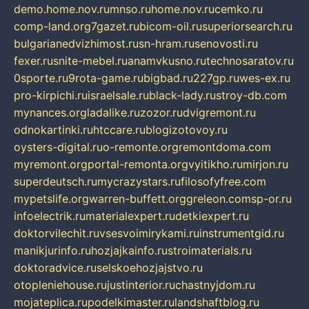
demo.home.nov.ru
mnso.ru
home.nov.ru
cemko.ru
comp-land.org
7gazet.ru
bicom-oil.ru
superiorsearch.ru
bulgarianedvizhimost.ru
sn-hram.ru
senovosti.ru
fexer.ru
snite-mebel.ru
anamvkusno.ru
technosaratov.ru
0sporte.ru
9rota-game.ru
bigbad.ru
227gp.ru
wes-ex.ru
pro-kirpichi.ru
israelsale.ru
black-lady.ru
stroy-db.com
mynances.org
ladalike.ru
zozor.ru
dvigremont.ru
odnokartinki.ru
htccare.ru
blogizotovoy.ru
oysters-digital.ru
o-remonte.org
remontdoma.com
myremont.org
portal-remonta.org
vyitikho.ru
mirjon.ru
superdeutsch.ru
mycrazystars.ru
filosofyfree.com
mypetslife.org
warren-buffett.org
greleon.com
sp-or.ru
infoelectrik.ru
materialexpert.ru
detkiexpert.ru
doktorvilechit.ru
vsesvoimirykami.ru
instrumentgid.ru
manikjurinfo.ru
hozjajkainfo.ru
stroimaterials.ru
doktoradvice.ru
selskoehozjajstvo.ru
otopleniehouse.ru
justinterior.ru
chastnyjdom.ru
mojateplica.ru
podelkimaster.ru
landshaftblog.ru