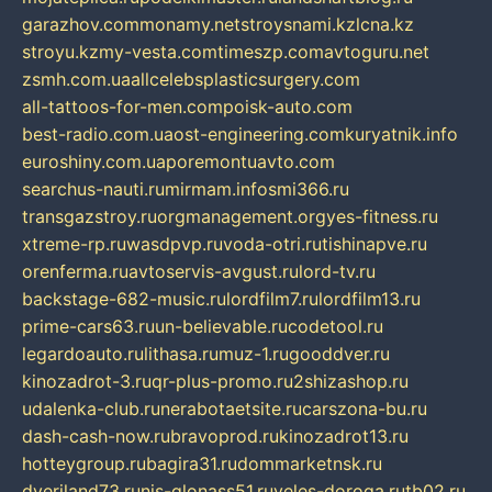
garazhov.com
monamy.net
stroysnami.kz
lcna.kz
stroyu.kz
my-vesta.com
timeszp.com
avtoguru.net
zsmh.com.ua
allcelebsplasticsurgery.com
all-tattoos-for-men.com
poisk-auto.com
best-radio.com.ua
ost-engineering.com
kuryatnik.info
euroshiny.com.ua
poremontuavto.com
searchus-nauti.ru
mirmam.info
smi366.ru
transgazstroy.ru
orgmanagement.org
yes-fitness.ru
xtreme-rp.ru
wasdpvp.ru
voda-otri.ru
tishinapve.ru
orenferma.ru
avtoservis-avgust.ru
lord-tv.ru
backstage-682-music.ru
lordfilm7.ru
lordfilm13.ru
prime-cars63.ru
un-believable.ru
codetool.ru
legardoauto.ru
lithasa.ru
muz-1.ru
gooddver.ru
kinozadrot-3.ru
qr-plus-promo.ru
2shizashop.ru
udalenka-club.ru
nerabotaetsite.ru
carszona-bu.ru
dash-cash-now.ru
bravoprod.ru
kinozadrot13.ru
hotteygroup.ru
bagira31.ru
dommarketnsk.ru
dveriland73.ru
nis-glonass51.ru
veles-doroga.ru
tb02.ru