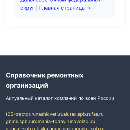
округ
|
Главная страница
→
Справочник ремонтных
организаций
Актуальный каталог компаний по всей России
t25-tractor.ru
nashicveti.ru
alutex.spb.ru
fas.ru
gbmk.spb.ru
romania-today.ru
novoizol.ru
airheat-spb.ru
fisika.home.nov.ru
orakul.spb.ru