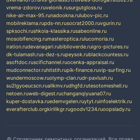
vrema-zdorov.ru
velonik.ru
surgutgloss.ru
nike-air-max-95.ru
nadookna.ru
lubov-pic.ru
mobilreklama.ru
pds-nn.ru
socrat2000.ru
vgurin.ru
spksochi.ru
shkola-klassika.ru
sabeonline.ru
mosoblfencing.ru
masteroptica.ru
lucomoria.ru
iration.ru
devanagari.ru
biblioverde.ru
igro-pictures.ru
dk-tulamash.ru
s-dez-s.ru
peysok.ru
blackcountess.ru
asoftdoc.ru
scifichannel.ru
ocenka-appraisal.ru
mudconnector.ru
hitstih.ru
pik-finance.ru
vip-surfing.ru
wundermoscow.ru
olymp-clan.ru
dr-pavlush.ru
su2lgyoeucscn.ru
allkmv.ru
dhgfd.ru
tesotomeshell.ru
netoen.ru
web-digest.ru
changanqiyuana07.ru
kuper-dostavka.ru
edemvgelen.ru
ytyt.ru
infoelektrik.ru
everafterclub.org
kirillkgr.ru
goodv1234.ru
oopslady.ru
© Справочник ремонтных организаций. Все права