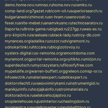
demo.home.nov.ru
mnso.ru
home.nov.ru
cemko.ru
comp-land.org
7gazet.ru
bicom-oil.ru
superiorsearch.ru
bulgarianedvizhimost.ru
sn-hram.ru
senovosti.ru
fexer.ru
snite-mebel.ru
anamvkusno.ru
technosaratov.ru
0sporte.ru
9rota-game.ru
bigbad.ru
227gp.ru
wes-ex.ru
pro-kirpichi.ru
israelsale.ru
black-lady.ru
stroy-db.com
mynances.org
ladalike.ru
zozor.ru
dvigremont.ru
odnokartinki.ru
htccare.ru
blogizotovoy.ru
oysters-digital.ru
o-remonte.org
remontdoma.com
myremont.org
portal-remonta.org
vyitikho.ru
mirjon.ru
superdeutsch.ru
mycrazystars.ru
filosofyfree.com
mypetslife.org
warren-buffett.org
greleon.com
sp-or.ru
infoelectrik.ru
materialexpert.ru
detkiexpert.ru
doktorvilechit.ru
vsesvoimirykami.ru
instrumentgid.ru
manikjurinfo.ru
hozjajkainfo.ru
stroimaterials.ru
doktoradvice.ru
selskoehozjajstvo.ru
otopleniehouse.ru
justinterior.ru
chastnyjdom.ru
mojateplica.ru
podelkimaster.ru
landshaftblog.ru