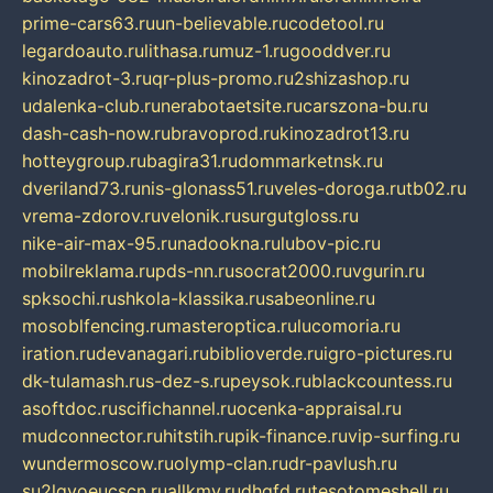
prime-cars63.ru
un-believable.ru
codetool.ru
legardoauto.ru
lithasa.ru
muz-1.ru
gooddver.ru
kinozadrot-3.ru
qr-plus-promo.ru
2shizashop.ru
udalenka-club.ru
nerabotaetsite.ru
carszona-bu.ru
dash-cash-now.ru
bravoprod.ru
kinozadrot13.ru
hotteygroup.ru
bagira31.ru
dommarketnsk.ru
dveriland73.ru
nis-glonass51.ru
veles-doroga.ru
tb02.ru
vrema-zdorov.ru
velonik.ru
surgutgloss.ru
nike-air-max-95.ru
nadookna.ru
lubov-pic.ru
mobilreklama.ru
pds-nn.ru
socrat2000.ru
vgurin.ru
spksochi.ru
shkola-klassika.ru
sabeonline.ru
mosoblfencing.ru
masteroptica.ru
lucomoria.ru
iration.ru
devanagari.ru
biblioverde.ru
igro-pictures.ru
dk-tulamash.ru
s-dez-s.ru
peysok.ru
blackcountess.ru
asoftdoc.ru
scifichannel.ru
ocenka-appraisal.ru
mudconnector.ru
hitstih.ru
pik-finance.ru
vip-surfing.ru
wundermoscow.ru
olymp-clan.ru
dr-pavlush.ru
su2lgyoeucscn.ru
allkmv.ru
dhgfd.ru
tesotomeshell.ru