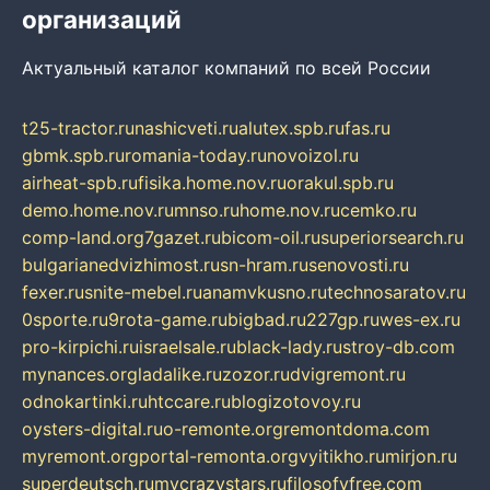
организаций
Актуальный каталог компаний по всей России
t25-tractor.ru
nashicveti.ru
alutex.spb.ru
fas.ru
gbmk.spb.ru
romania-today.ru
novoizol.ru
airheat-spb.ru
fisika.home.nov.ru
orakul.spb.ru
demo.home.nov.ru
mnso.ru
home.nov.ru
cemko.ru
comp-land.org
7gazet.ru
bicom-oil.ru
superiorsearch.ru
bulgarianedvizhimost.ru
sn-hram.ru
senovosti.ru
fexer.ru
snite-mebel.ru
anamvkusno.ru
technosaratov.ru
0sporte.ru
9rota-game.ru
bigbad.ru
227gp.ru
wes-ex.ru
pro-kirpichi.ru
israelsale.ru
black-lady.ru
stroy-db.com
mynances.org
ladalike.ru
zozor.ru
dvigremont.ru
odnokartinki.ru
htccare.ru
blogizotovoy.ru
oysters-digital.ru
o-remonte.org
remontdoma.com
myremont.org
portal-remonta.org
vyitikho.ru
mirjon.ru
superdeutsch.ru
mycrazystars.ru
filosofyfree.com