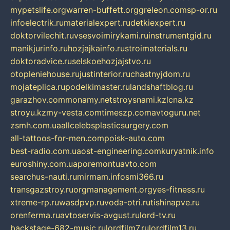
mypetslife.org
warren-buffett.org
greleon.com
sp-or.ru
infoelectrik.ru
materialexpert.ru
detkiexpert.ru
doktorvilechit.ru
vsesvoimirykami.ru
instrumentgid.ru
manikjurinfo.ru
hozjajkainfo.ru
stroimaterials.ru
doktoradvice.ru
selskoehozjajstvo.ru
otopleniehouse.ru
justinterior.ru
chastnyjdom.ru
mojateplica.ru
podelkimaster.ru
landshaftblog.ru
garazhov.com
monamy.net
stroysnami.kz
lcna.kz
stroyu.kz
my-vesta.com
timeszp.com
avtoguru.net
zsmh.com.ua
allcelebsplasticsurgery.com
all-tattoos-for-men.com
poisk-auto.com
best-radio.com.ua
ost-engineering.com
kuryatnik.info
euroshiny.com.ua
poremontuavto.com
searchus-nauti.ru
mirmam.info
smi366.ru
transgazstroy.ru
orgmanagement.org
yes-fitness.ru
xtreme-rp.ru
wasdpvp.ru
voda-otri.ru
tishinapve.ru
orenferma.ru
avtoservis-avgust.ru
lord-tv.ru
backstage-682-music.ru
lordfilm7.ru
lordfilm13.ru